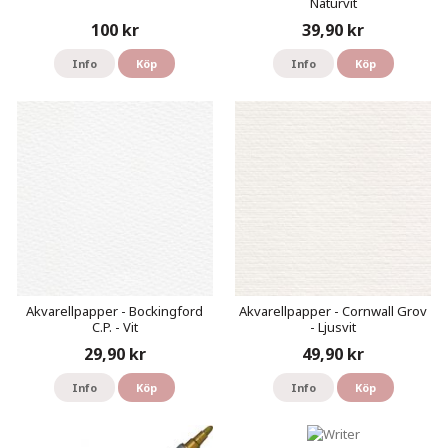
Naturvit
100 kr
39,90 kr
Info
Köp
Info
Köp
Akvarellpapper - Bockingford
Akvarellpapper - Cornwall Grov
C.P. - Vit
- Ljusvit
29,90 kr
49,90 kr
Info
Köp
Info
Köp