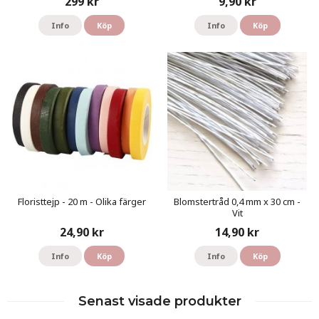
299 kr
9,90 kr
Info
Köp
Info
Köp
Floristtejp - 20 m - Olika färger
Blomstertråd 0,4 mm x 30 cm -
Vit
24,90 kr
14,90 kr
Info
Köp
Info
Köp
Senast visade produkter