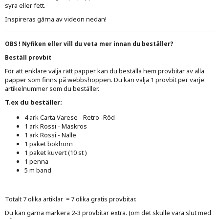
syra eller fett.
Inspireras gärna av videon nedan!
OBS ! Nyfiken eller vill du veta mer innan du beställer?
Beställ provbit
För att enklare välja rätt papper kan du beställa hem provbitar av alla
papper som finns på webbshoppen. Du kan välja 1 provbit per varje
artikelnummer som du beställer.
T.ex du beställer:
4 ark Carta Varese - Retro -Röd
1 ark Rossi - Maskros
1 ark Rossi - Nalle
1 paket bokhörn
1 paket kuvert (10 st )
1 penna
5 m band
---------------------------------------
Totalt 7 olika artiklar = 7 olika gratis provbitar.
Du kan gärna markera 2-3 provbitar extra. (om det skulle vara slut med