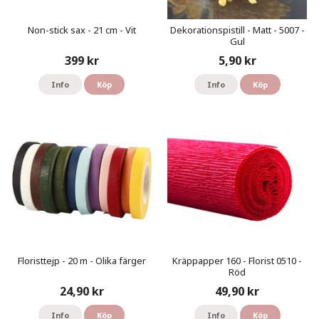
Non-stick sax - 21 cm - Vit
Dekorationspistill - Matt - 5007 -
Gul
399 kr
5,90 kr
Info
Köp
Info
Köp
Floristtejp - 20 m - Olika färger
Kräppapper 160 - Florist 0510 -
Röd
24,90 kr
49,90 kr
Info
Köp
Info
Köp