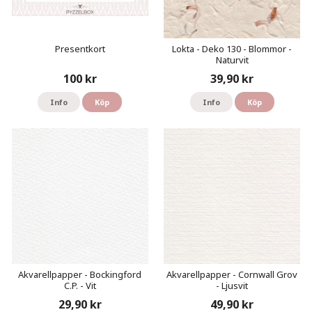
Presentkort
Lokta - Deko 130 - Blommor -
Naturvit
100 kr
39,90 kr
Info
Köp
Info
Köp
Akvarellpapper - Bockingford
Akvarellpapper - Cornwall Grov
C.P. - Vit
- Ljusvit
29,90 kr
49,90 kr