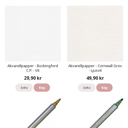
Akvarellpapper - Bockingford
Akvarellpapper - Cornwall Grov
C.P. - Vit
- Ljusvit
29,90 kr
49,90 kr
Info
Köp
Info
Köp