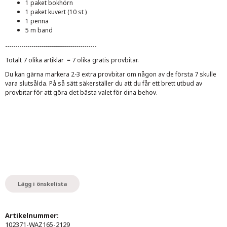
1 paket bokhörn
1 paket kuvert (10 st )
1 penna
5 m band
---------------------------------------------
Totalt 7 olika artiklar = 7 olika gratis provbitar.
Du kan gärna markera 2-3 extra provbitar om någon av de första 7 skulle
vara slutsålda. På så sätt säkerställer du att du får ett brett utbud av
provbitar för att göra det bästa valet för dina behov.
Lägg i önskelista
Artikelnummer:
102371-WAZ165-2129