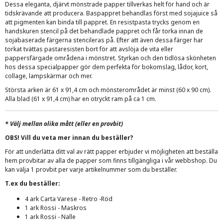
Dessa eleganta, djärvt mönstrade papper tillverkas helt för hand och är
tidskrävande att producera. Baspappret behandlas först med sojajuice så
att pigmenten kan binda till pappret. En resistpasta trycks genom en
handskuren stencil på det behandlade pappret och får torka innan de
sojabaserade färgerna stencileras på. Efter att även dessa färger har
torkat tvättas pastaresisten bort för att avslöja de vita eller
pappersfärgade områdena i mönstret. Styrkan och den tidlösa skönheten
hos dessa specialpapper gör dem perfekta för bokomslag, lådor, kort,
collage, lampskärmar och mer.
Största arken är 61 x 91,4 cm och mönsterområdet är minst (60 x 90 cm).
Alla blad (61 x 91,4 cm) har en otryckt ram på ca 1 cm.
*
Välj mellan olika mått (eller en provbit)
OBS! Vill du veta mer innan du beställer?
För att underlätta ditt val av rätt papper erbjuder vi möjligheten att beställa
hem provbitar av alla de papper som finns tillgängliga i vår webbshop. Du
kan välja 1 provbit per varje artikelnummer som du beställer.
T.ex du beställer:
4 ark Carta Varese - Retro -Röd
1 ark Rossi - Maskros
1 ark Rossi - Nalle