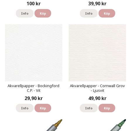
100 kr
39,90 kr
Info
Köp
Info
Köp
Akvarellpapper - Bockingford
Akvarellpapper - Cornwall Grov
C.P. - Vit
- Ljusvit
29,90 kr
49,90 kr
Info
Köp
Info
Köp