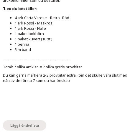
artikelnummer som du beställer.
T.ex du beställer:
4 ark Carta Varese - Retro -Röd
1 ark Rossi - Maskros
1 ark Rossi - Nalle
1 paket bokhörn
1 paket kuvert (10 st )
1 penna
5 m band
---------------------------------------------
Totalt 7 olika artiklar = 7 olika gratis provbitar.
Du kan gärna markera 2-3 provbitar extra. (om det skulle vara slut med
nån av de första 7 som du har önskat)
Lägg i önskelista