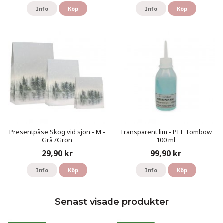
Info
Köp
Info
Köp
Presentpåse Skog vid sjön - M -
Transparent lim - PIT Tombow
Grå /Grön
100 ml
29,90 kr
99,90 kr
Info
Köp
Info
Köp
Senast visade produkter