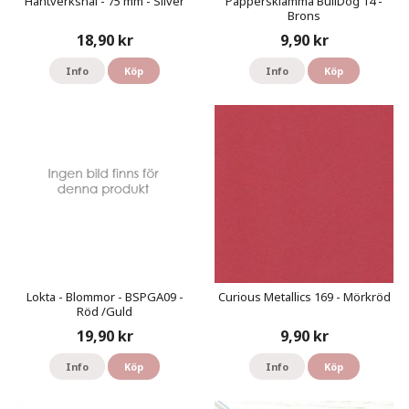
Hantverksnål - 75 mm - Silver
Pappersklämma BullDog 14 -
Brons
18,90 kr
9,90 kr
Info
Köp
Info
Köp
Lokta - Blommor - BSPGA09 -
Curious Metallics 169 - Mörkröd
Röd /Guld
19,90 kr
9,90 kr
Info
Köp
Info
Köp