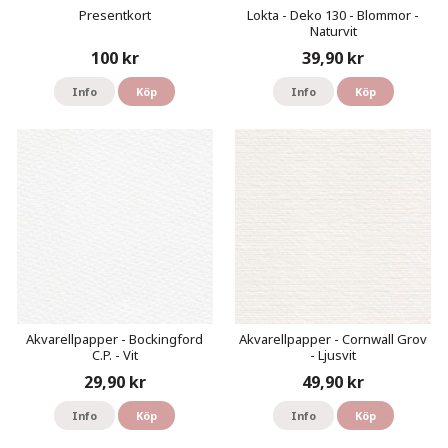
Presentkort
Lokta - Deko 130 - Blommor -
Naturvit
100 kr
39,90 kr
Info
Köp
Info
Köp
Akvarellpapper - Bockingford
Akvarellpapper - Cornwall Grov
C.P. - Vit
- Ljusvit
29,90 kr
49,90 kr
Info
Köp
Info
Köp