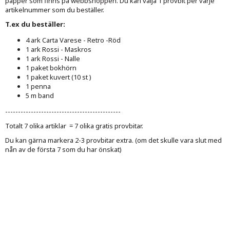
papper som finns på webbshoppen. Du kan välja 1 provbit per varje
artikelnummer som du beställer.
T.ex du beställer:
4 ark Carta Varese - Retro -Röd
1 ark Rossi - Maskros
1 ark Rossi - Nalle
1 paket bokhörn
1 paket kuvert (10 st )
1 penna
5 m band
---------------------------------------------
Totalt 7 olika artiklar = 7 olika gratis provbitar.
Du kan gärna markera 2-3 provbitar extra. (om det skulle vara slut med
nån av de första 7 som du har önskat)