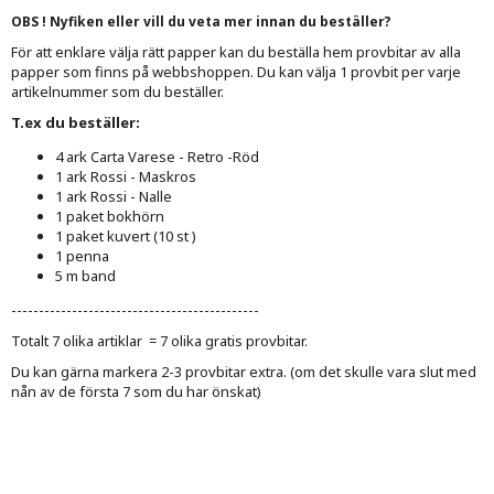
OBS ! Nyfiken eller vill du veta mer innan du beställer?
För att enklare välja rätt papper kan du beställa hem provbitar av alla
papper som finns på webbshoppen. Du kan välja 1 provbit per varje
artikelnummer som du beställer.
T.ex du beställer:
4 ark Carta Varese - Retro -Röd
1 ark Rossi - Maskros
1 ark Rossi - Nalle
1 paket bokhörn
1 paket kuvert (10 st )
1 penna
5 m band
---------------------------------------------
Totalt 7 olika artiklar = 7 olika gratis provbitar.
Du kan gärna markera 2-3 provbitar extra. (om det skulle vara slut med
nån av de första 7 som du har önskat)