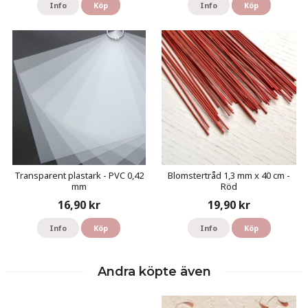
Info
Köp
Info
Köp
Transparent plastark - PVC 0,42
Blomstertråd 1,3 mm x 40 cm -
mm
Röd
16,90 kr
19,90 kr
Info
Köp
Info
Köp
Andra köpte även