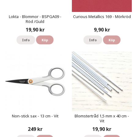
Lokta - Blommor - BSPGA09 -
Curious Metallics 169 - Mörkröd
Röd /Guld
19,90 kr
9,90 kr
Info
Köp
Info
Köp
Non-stick sax - 13 cm - Vit
Blomstertråd 1,5 mm x 40 cm -
Vit
249 kr
19,90 kr