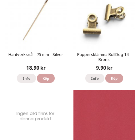
Hantverksnål - 75 mm - Silver
Pappersklämma BullDog 14 -
Brons
18,90 kr
9,90 kr
Info
Köp
Info
Köp