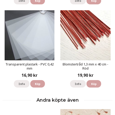
Info
Köp
Info
Köp
Transparent plastark - PVC 0,42
Blomstertråd 1,3 mm x 40 cm -
mm
Röd
16,90 kr
19,90 kr
Info
Köp
Info
Köp
Andra köpte även