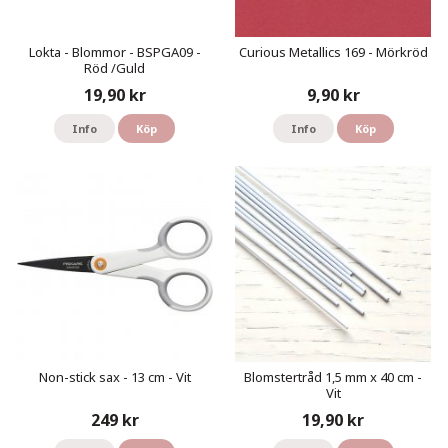
Lokta - Blommor - BSPGA09 -
Curious Metallics 169 - Mörkröd
Röd /Guld
19,90 kr
9,90 kr
Info
Köp
Info
Köp
Non-stick sax - 13 cm - Vit
Blomstertråd 1,5 mm x 40 cm -
Vit
249 kr
19,90 kr