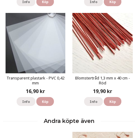
Info
Köp
Info
Köp
Transparent plastark - PVC 0,42
Blomstertråd 1,3 mm x 40 cm -
mm
Röd
16,90 kr
19,90 kr
Info
Köp
Info
Köp
Andra köpte även