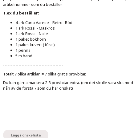
artikelnummer som du beställer.
T.ex du beställer:
4 ark Carta Varese - Retro -Röd
1 ark Rossi - Maskros
1 ark Rossi - Nalle
1 paket bokhörn
1 paket kuvert (10 st )
1 penna
5 m band
---------------------------------------
Totalt 7 olika artiklar = 7 olika gratis provbitar.
Du kan gärna markera 2-3 provbitar extra. (om det skulle vara slut med
nån av de första 7 som du har önskat)
Lägg i önskelista