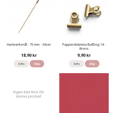
Hantverksnål - 75 mm - Silver
Pappersklämma BullDog 14 -
Brons
18,90 kr
9,90 kr
Info
Köp
Info
Köp