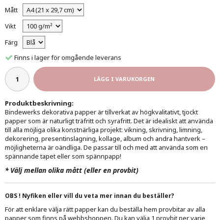
Mått
Vikt
Färg
Finns i lager för omgående leverans
LÄGG I VARUKORGEN
Produktbeskrivning:
Bindewerks dekorativa papper är tillverkat av högkvalitativt, tjockt
papper som är naturligt träfritt och syrafritt. Det är idealiskt att använda
till alla möjliga olika konstnärliga projekt: vikning, skrivning, limning,
dekorering, presentinslagning, kollage, album och andra hantverk –
möjligheterna är oändliga. De passar till och med att använda som en
spännande tapet eller som spännpapp!
*
Välj mellan olika mått (eller en provbit)
OBS ! Nyfiken eller vill du veta mer innan du beställer?
För att enklare välja rätt papper kan du beställa hem provbitar av alla
papper som finns på webbshoppen. Du kan välja 1 provbit per varje