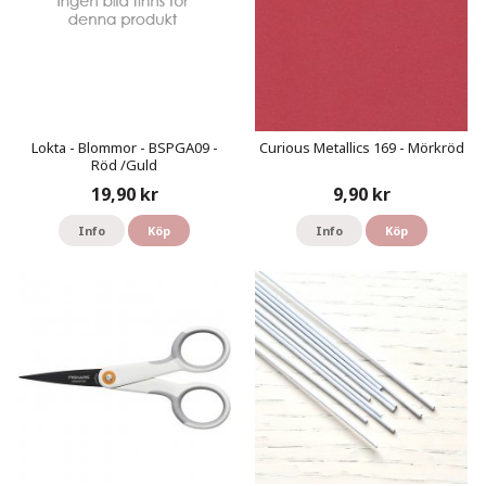
Lokta - Blommor - BSPGA09 -
Curious Metallics 169 - Mörkröd
Röd /Guld
19,90 kr
9,90 kr
Info
Köp
Info
Köp