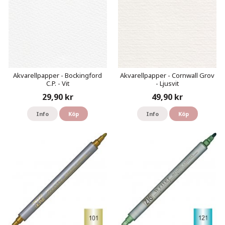
Akvarellpapper - Bockingford
Akvarellpapper - Cornwall Grov
C.P. - Vit
- Ljusvit
29,90 kr
49,90 kr
Info
Köp
Info
Köp