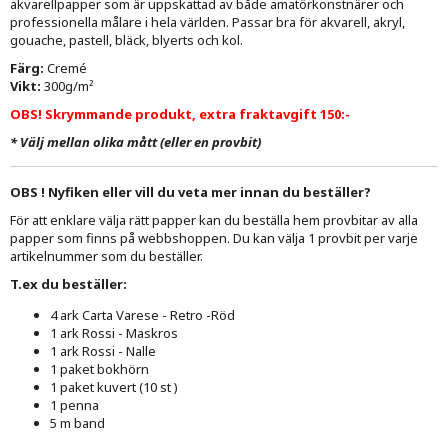
akvarellpapper som är uppskattad av både amatörkonstnärer och
professionella målare i hela världen. Passar bra för akvarell, akryl,
gouache, pastell, bläck, blyerts och kol.
Färg:
Cremé
Vikt:
300g/m²
OBS! Skrymmande produkt, extra fraktavgift 150:-
*
Välj mellan olika mått (eller en provbit)
OBS ! Nyfiken eller vill du veta mer innan du beställer?
För att enklare välja rätt papper kan du beställa hem provbitar av alla
papper som finns på webbshoppen. Du kan välja 1 provbit per varje
artikelnummer som du beställer.
T.ex du beställer:
4 ark Carta Varese - Retro -Röd
1 ark Rossi - Maskros
1 ark Rossi - Nalle
1 paket bokhörn
1 paket kuvert (10 st )
1 penna
5 m band