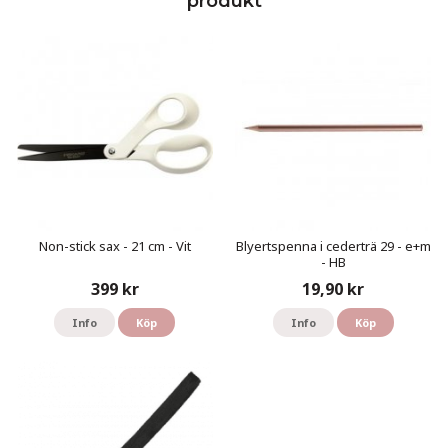
produkt
Non-stick sax - 21 cm - Vit
Blyertspenna i cederträ 29 - e+m
- HB
399 kr
19,90 kr
Info
Köp
Info
Köp