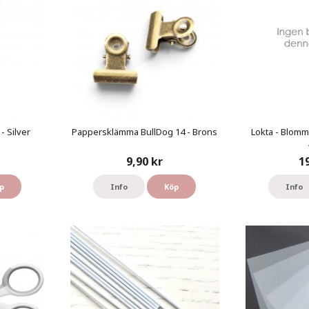
- Silver
Pappersklämma BullDog 14 - Brons
Lokta - Blomm
9,90 kr
1
p
Info
Köp
Info