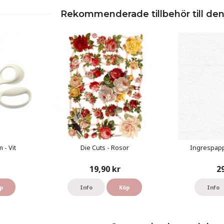
Rekommenderade tillbehör till de
 - Vit
Die Cuts - Rosor
Ingrespapp
19,90 kr
2
p
Info
Köp
Info