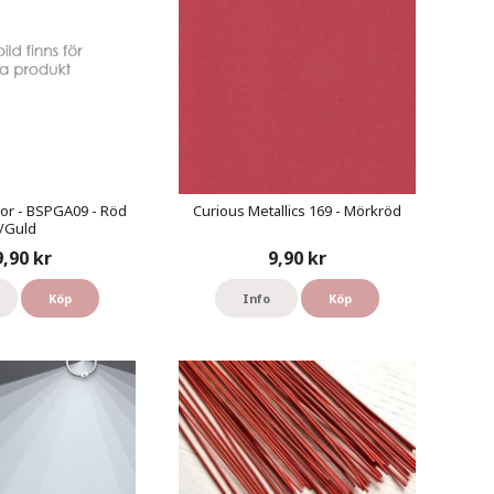
or - BSPGA09 - Röd
Curious Metallics 169 - Mörkröd
/Guld
9,90 kr
9,90 kr
Köp
Info
Köp