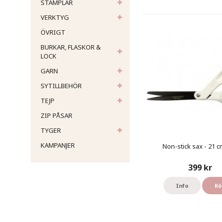
STÄMPLAR
VERKTYG
ÖVRIGT
BURKAR, FLASKOR &
LOCK
GARN
SYTILLBEHÖR
TEJP
ZIP PÅSAR
TYGER
KAMPANJER
Non-stick sax - 21 cm
399 kr
Info
Kö