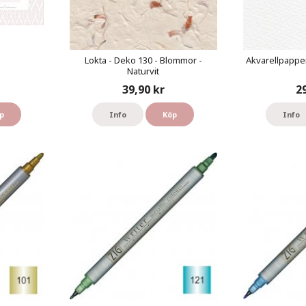
Lokta - Deko 130 - Blommor -
Akvarellpapper
Naturvit
39,90 kr
2
p
Info
Köp
Info