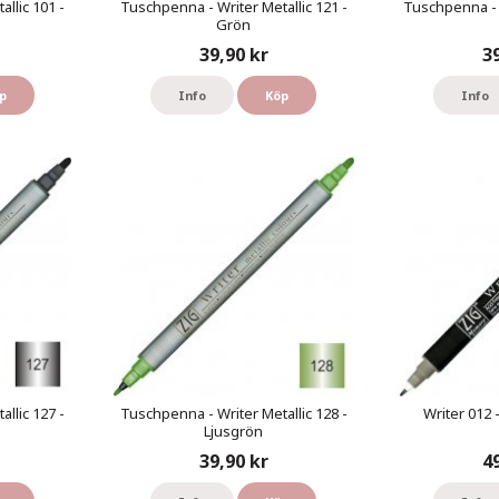
llic 101 -
Tuschpenna - Writer Metallic 121 -
Tuschpenna - W
Grön
39,90 kr
3
p
Info
Köp
Info
llic 127 -
Tuschpenna - Writer Metallic 128 -
Writer 012 
Ljusgrön
39,90 kr
4