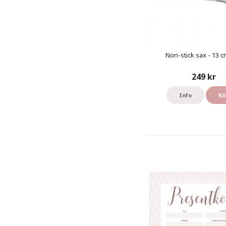
Non-stick sax - 13 cm
249 kr
Info
Kö