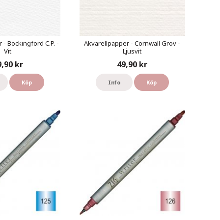
 - Bockingford C.P. -
Akvarellpapper - Cornwall Grov -
Vit
Ljusvit
9,90 kr
49,90 kr
Köp
Info
Köp