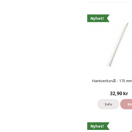
Nyhet!
Hantverksnål - 175 mm 
32,90 kr
Info
Kö
Nyhet!