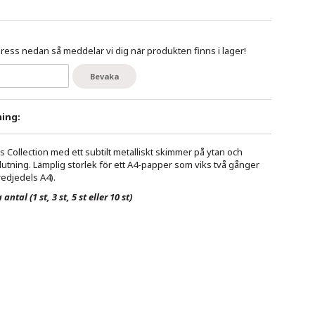
ess nedan så meddelar vi dig när produkten finns i lager!
Bevaka
ing:
s Collection med ett subtilt metalliskt skimmer på ytan och
lutning.
Lämplig storlek för ett A4-papper som viks två gånger
tredjedels A4).
antal (1 st, 3 st, 5 st eller 10 st)