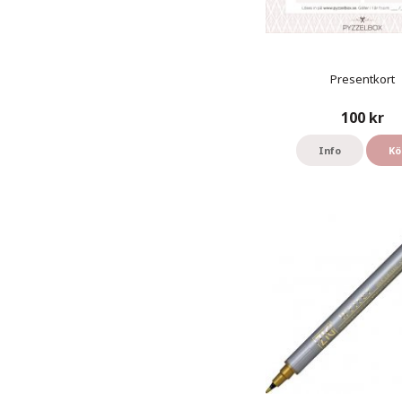
Presentkort
100 kr
Info
Kö