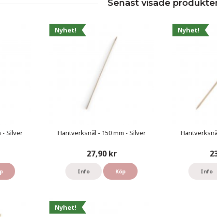
Senast visade produkte
Nyhet!
Nyhet!
- Silver
Hantverksnål - 150 mm - Silver
Hantverksnål
27,90 kr
2
p
Info
Köp
Info
Nyhet!