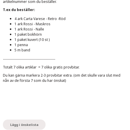
artikelnummer som du beställer.
T.ex du beställer:
4 ark Carta Varese - Retro -Röd
1 ark Rossi - Maskros
1 ark Rossi - Nalle
1 paket bokhörn
1 paket kuvert (10 st )
1 penna
5 m band
---------------------------------------------
Totalt 7 olika artiklar = 7 olika gratis provbitar.
Du kan gärna markera 2-3 provbitar extra. (om det skulle vara slut med
nån av de första 7 som du har önskat)
Lägg i önskelista