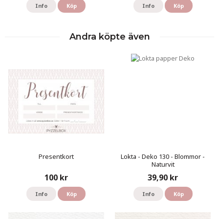
Info
Köp
Info
Köp
Andra köpte även
Presentkort
Lokta - Deko 130 - Blommor -
Naturvit
100 kr
39,90 kr
Info
Köp
Info
Köp