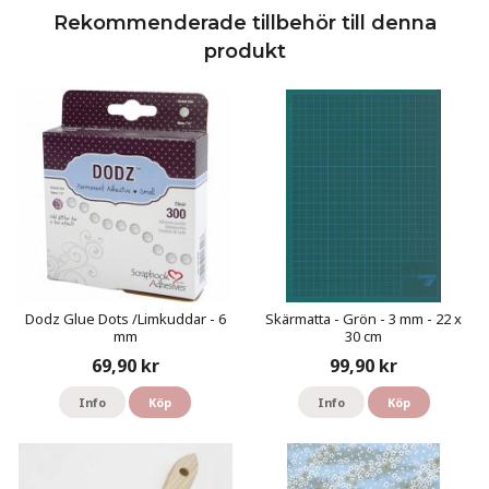
Rekommenderade tillbehör till denna
produkt
Dodz Glue Dots /Limkuddar - 6
Skärmatta - Grön - 3 mm - 22 x
mm
30 cm
69,90 kr
99,90 kr
Info
Köp
Info
Köp