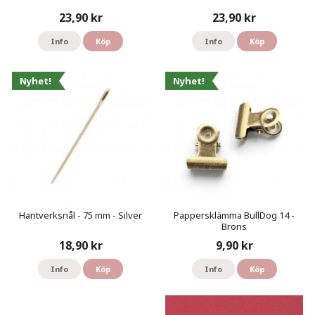
23,90 kr
23,90 kr
Info
Köp
Info
Köp
Nyhet!
Nyhet!
Hantverksnål - 75 mm - Silver
Pappersklämma BullDog 14 -
Brons
18,90 kr
9,90 kr
Info
Köp
Info
Köp