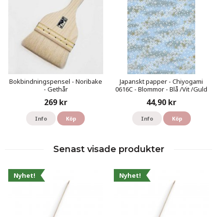
Bokbindningspensel - Noribake
Japanskt papper - Chiyogami
- Gethår
0616C - Blommor - Blå /Vit /Guld
269 kr
44,90 kr
Info
Köp
Info
Köp
Senast visade produkter
Nyhet!
Nyhet!