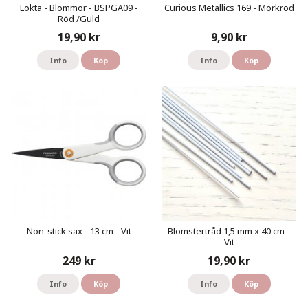
Lokta - Blommor - BSPGA09 -
Curious Metallics 169 - Mörkröd
Röd /Guld
19,90 kr
9,90 kr
Info
Köp
Info
Köp
Non-stick sax - 13 cm - Vit
Blomstertråd 1,5 mm x 40 cm -
Vit
249 kr
19,90 kr
Info
Köp
Info
Köp