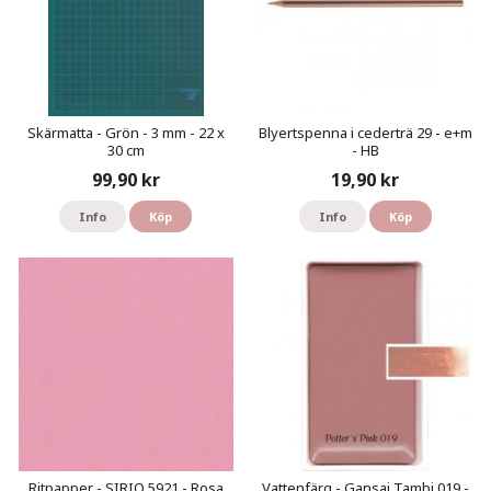
Skärmatta - Grön - 3 mm - 22 x
Blyertspenna i cederträ 29 - e+m
30 cm
- HB
99,90 kr
19,90 kr
Info
Köp
Info
Köp
Ritpapper - SIRIO 5921 - Rosa
Vattenfärg - Gansai Tambi 019 -