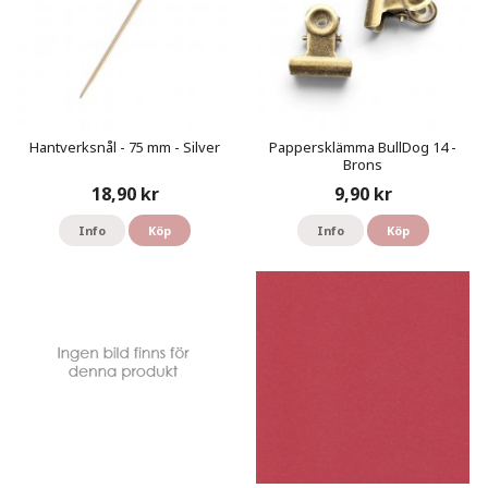
Hantverksnål - 75 mm - Silver
Pappersklämma BullDog 14 -
Brons
18,90 kr
9,90 kr
Info
Köp
Info
Köp