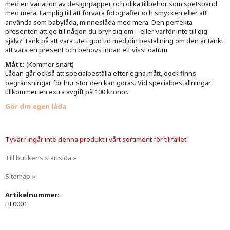
med en variation av designpapper och olika tillbehör som spetsband
med mera.
Lämplig till att förvara fotografier och smycken eller att
använda som babylåda, minneslåda med mera. Den perfekta
presenten att ge till någon du bryr dig om – eller varför inte till dig
själv? Tänk på att vara ute i god tid med din beställning om den är tänkt
att vara en present och behövs innan ett visst datum.
Mått:
(Kommer snart)
Lådan går också att specialbeställa efter egna mått, dock finns
begränsningar för hur stor den kan göras. Vid specialbeställningar
tillkommer en extra avgift på 100 kronor.
Gör din egen låda
Tyvärr ingår inte denna produkt i vårt sortiment för tillfället.
Till butikens startsida »
Sitemap »
Artikelnummer:
HL0001