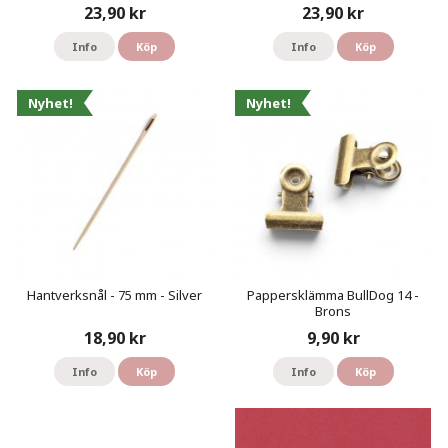
23,90 kr
23,90 kr
Info
Köp
Info
Köp
Nyhet!
Nyhet!
Hantverksnål - 75 mm - Silver
Pappersklämma BullDog 14 -
Brons
18,90 kr
9,90 kr
Info
Köp
Info
Köp