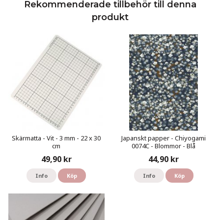
Rekommenderade tillbehör till denna
produkt
Skärmatta - Vit - 3 mm - 22 x 30
Japanskt papper - Chiyogami
cm
0074C - Blommor - Blå
49,90 kr
44,90 kr
Info
Köp
Info
Köp