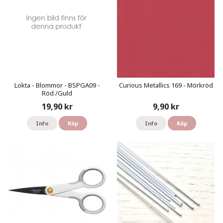
Lokta - Blommor - BSPGA09 -
Curious Metallics 169 - Mörkröd
Röd /Guld
19,90 kr
9,90 kr
Info
Köp
Info
Köp