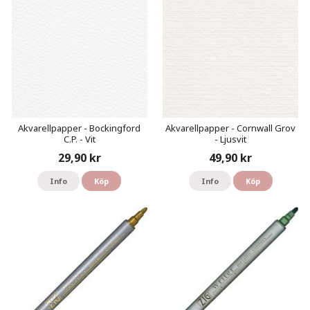
Akvarellpapper - Bockingford
Akvarellpapper - Cornwall Grov
C.P. - Vit
- Ljusvit
29,90 kr
49,90 kr
Info
Köp
Info
Köp