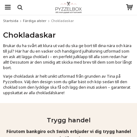
Startsida
Färdiga alster
Chokladaskar
Chokladaskar
Brukar du ha svårt att klura ut vad du ska ge bort till dina nära och kära
till jul? Här har du e
n vacker och handgjord julhälsning utformad som
en ask att lägga choklad i – en perfekt julklapp till alla som redan har
allt! Dessutom är den smidig att skicka med brev till dem som bor långt
bort.
Varje chokladask är helt unikt utformad från grunden av Tina på
Pyzzelbox. Välj den design som du gillar bäst och köp sedan till den
choklad som den lycklige ska få och lägg den inuti asken – garanterat
uppskattat av alla chokladälskare!
Trygg handel
Förutom bankgiro och Swish erbjuder vi dig trygg handel