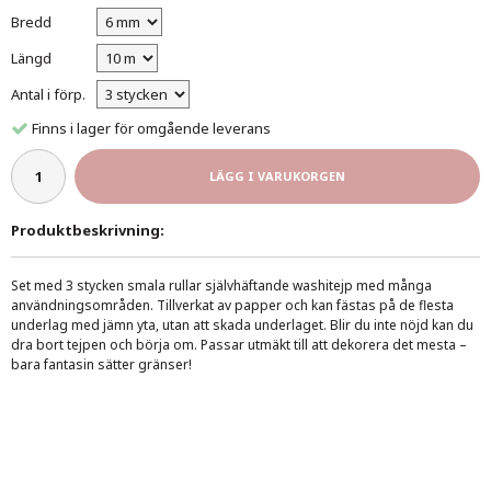
Bredd
Längd
Antal i förp.
Finns i lager för omgående leverans
LÄGG I VARUKORGEN
Produktbeskrivning:
Set med 3 stycken smala rullar självhäftande washitejp med många
användningsområden. Tillverkat av papper och kan fästas på de flesta
underlag med jämn yta, utan att skada underlaget. Blir du inte nöjd kan du
dra bort tejpen och börja om. Passar utmäkt till att dekorera det mesta –
bara fantasin sätter gränser!