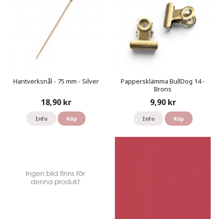
Hantverksnål - 75 mm - Silver
Pappersklämma BullDog 14 -
Brons
18,90 kr
9,90 kr
Info
Köp
Info
Köp