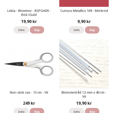
Lokta - Blommor - BSPGA09 -
Curious Metallics 169 - Mörkröd
Röd /Guld
19,90 kr
9,90 kr
Info
Köp
Info
Köp
Non-stick sax - 13 cm - Vit
Blomstertråd 1,5 mm x 40 cm -
Vit
249 kr
19,90 kr
Info
Köp
Info
Köp