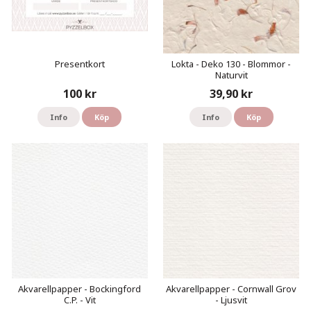
Presentkort
Lokta - Deko 130 - Blommor -
Naturvit
100 kr
39,90 kr
Info
Köp
Info
Köp
Akvarellpapper - Bockingford
Akvarellpapper - Cornwall Grov
C.P. - Vit
- Ljusvit