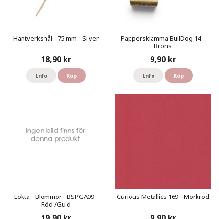
Hantverksnål - 75 mm - Silver
Pappersklämma BullDog 14 -
Brons
18,90 kr
9,90 kr
Info
Köp
Info
Köp
Lokta - Blommor - BSPGA09 -
Curious Metallics 169 - Mörkröd
Röd /Guld
19,90 kr
9,90 kr