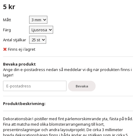
5 kr
Mått
Färg
Antal stjälkar
Finns ej i lagret
Bevaka produkt
Ange din e-postadress nedan så meddelar vi dig när produkten finns i
lager!
Bevaka
Produktbeskrivning:
Dekorationsbär/-pistiller med fint pärlemorskimrande yta, fästa på tråd.
Fina att matcha med olika blomsterarrangemang till kort,
presentinslagningar och andra layoutprojekt. De cirka 3 millimeter
breda dekorationsbären finns i båda ändar av stjälken som är cirka 5