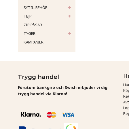
SYTILLBEHÖR
TEJP
ZIP PÅSAR
TYGER
KAMPANJER
H
Trygg handel
Hur
Förutom bankgiro och Swish erbjuder vi dig
Köp
trygg handel via Klarna!
Rek
Av
Log
Reg