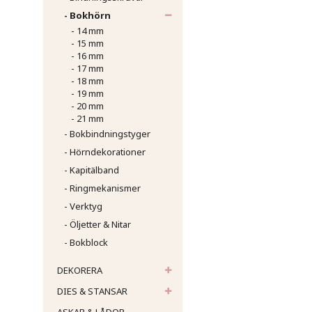
- Bokhörn
- 14 mm
- 15 mm
- 16 mm
- 17 mm
- 18 mm
- 19 mm
- 20 mm
- 21 mm
- Bokbindningstyger
- Hörndekorationer
- Kapitälband
- Ringmekanismer
- Verktyg
- Öljetter & Nitar
- Bokblock
DEKORERA
DIES & STANSAR