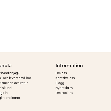
andla
Information
 handlar jag?
Om oss
- och leveransvillkor
Kontakta oss
lamation och retur
Blogg
talskund
Nyhetsbrev
ga in
Om cookies
istrera konto