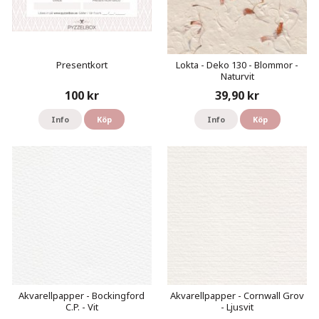
Presentkort
Lokta - Deko 130 - Blommor -
Naturvit
100 kr
39,90 kr
Info
Köp
Info
Köp
Akvarellpapper - Bockingford
Akvarellpapper - Cornwall Grov
C.P. - Vit
- Ljusvit