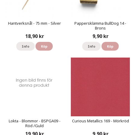
Hantverksnål - 75 mm - Silver
Pappersklämma BullDog 14 -
Brons
18,90 kr
9,90 kr
Info
Köp
Info
Köp
Lokta - Blommor - BSPGA09 -
Curious Metallics 169 - Mörkröd
Röd /Guld
19,90 kr
9,90 kr