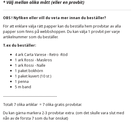
*
Välj mellan olika mått (eller en provbit)
OBS ! Nyfiken eller vill du veta mer innan du beställer?
För att enklare välja rätt papper kan du beställa hem provbitar av alla
papper som finns på webbshoppen. Du kan välja 1 provbit per varje
artikelnummer som du beställer.
T.ex du beställer:
4 ark Carta Varese - Retro -Röd
1 ark Rossi - Maskros
1 ark Rossi - Nalle
1 paket bokhörn
1 paket kuvert (10 st )
1 penna
5 m band
---------------------------------------------
Totalt 7 olika artiklar = 7 olika gratis provbitar.
Du kan gärna markera 2-3 provbitar extra. (om det skulle vara slut med
nån av de första 7 som du har önskat)