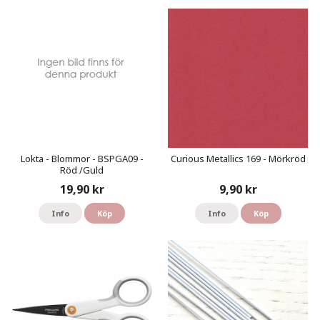
Lokta - Blommor - BSPGA09 -
Curious Metallics 169 - Mörkröd
Röd /Guld
19,90 kr
9,90 kr
Info
Köp
Info
Köp