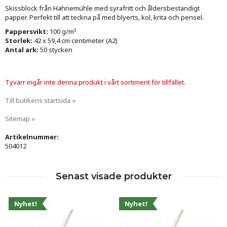
Skissblock från Hahnemühle med syrafritt och åldersbeständigt
papper. Perfekt till att teckna på med blyerts, kol, krita och pensel.
Pappersvikt:
100 g/m²
Storlek:
42 x 59,4 cm centimeter (A2)
Antal ark:
50 stycken
Tyvärr ingår inte denna produkt i vårt sortiment för tillfället.
Till butikens startsida »
Sitemap »
Artikelnummer:
504012
Senast visade produkter
Nyhet!
Nyhet!