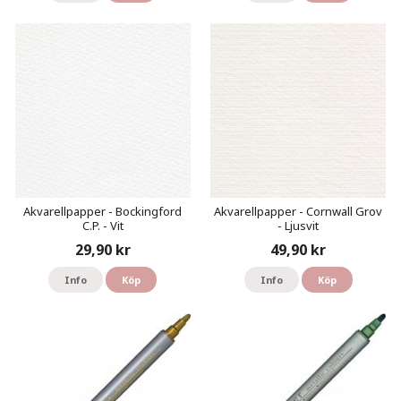
Akvarellpapper - Bockingford
Akvarellpapper - Cornwall Grov
C.P. - Vit
- Ljusvit
29,90 kr
49,90 kr
Info
Köp
Info
Köp