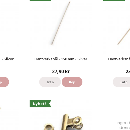
- Silver
Hantverksnål - 150 mm - Silver
Hantverksnål
27,90 kr
2
p
Info
Köp
Info
Nyhet!