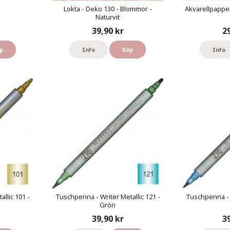
Lokta - Deko 130 - Blommor -
Akvarellpapper
Naturvit
39,90 kr
2
p
Info
Köp
Info
llic 101 -
Tuschpenna - Writer Metallic 121 -
Tuschpenna - W
Grön
39,90 kr
3