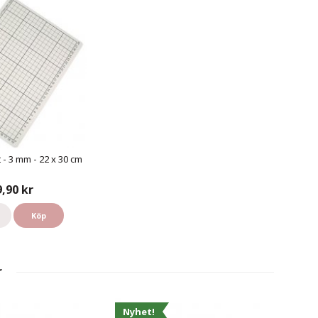
t - 3 mm - 22 x 30 cm
9,90 kr
Köp
r
Nyhet!