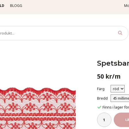
LD
BLOGG
Mo
etsband, färgade
Spetsband - 45 mm - Röd
Spetsba
50 kr/m
Färg
Bredd
Finns i lager 
L