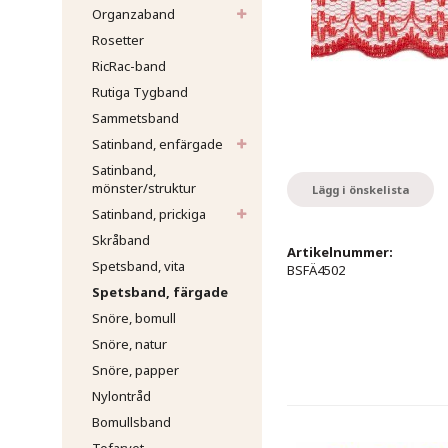
Organzaband
Rosetter
RicRac-band
Rutiga Tygband
Sammetsband
Satinband, enfärgade
Satinband,
mönster/struktur
Lägg i önskelista
Satinband, prickiga
Skråband
Artikelnummer:
Spetsband, vita
BSFÄ4502
Spetsband, färgade
Snöre, bomull
Snöre, natur
Snöre, papper
Nylontråd
Bomullsband