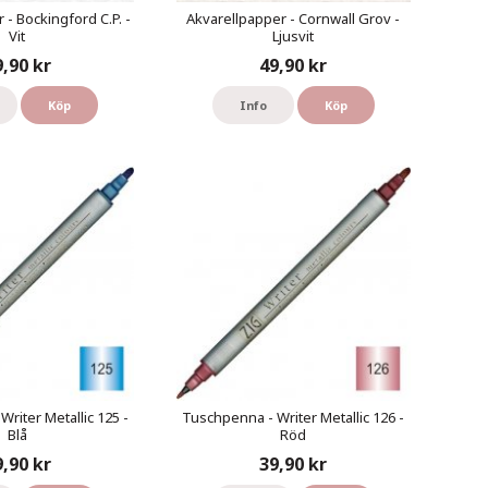
 - Bockingford C.P. -
Akvarellpapper - Cornwall Grov -
Vit
Ljusvit
9,90 kr
49,90 kr
Köp
Info
Köp
riter Metallic 125 -
Tuschpenna - Writer Metallic 126 -
Blå
Röd
9,90 kr
39,90 kr