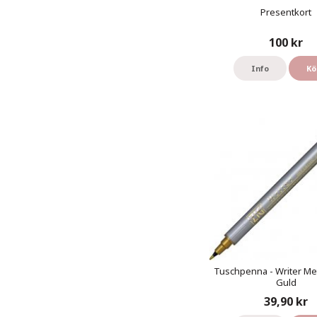
Presentkort
100 kr
Info
Kö
Tuschpenna - Writer Meta
Guld
39,90 kr