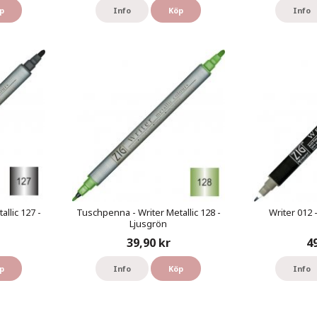
p
Info
Köp
Info
llic 127 -
Tuschpenna - Writer Metallic 128 -
Writer 012 
Ljusgrön
39,90 kr
4
p
Info
Köp
Info