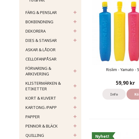
Tofarvet
FÄRG & PENSLAR
BOKBINDNING
DEKORERA
DIES & STANSAR
ASKAR & LÅDOR
CELLOFANPÅSAR
FÖRVARING &
Rislim - Yamato - 
ARKIVERING
59,90 kr
KLISTERMÄRKEN &
ETIKETTER
Info
Kö
KORT & KUVERT
KARTONG /PAPP
PAPPER
PENNOR & BLÄCK
QUILLING
Nyhet!