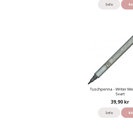
Info
Kö
Tuschpenna - Writer Meta
Svart
39,90 kr
Info
Kö