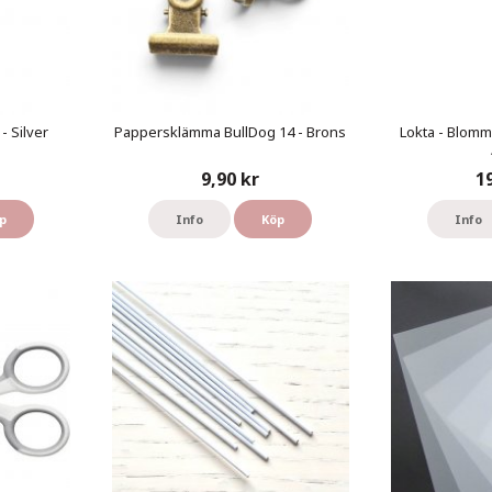
- Silver
Pappersklämma BullDog 14 - Brons
Lokta - Blomm
9,90 kr
1
p
Info
Köp
Info