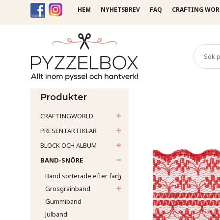
HEM
NYHETSBREV
FAQ
CRAFTING WOR
Startsida
Band-Snöre
Sp
Produkter
CRAFTINGWORLD
PRESENTARTIKLAR
BLOCK OCH ALBUM
BAND-SNÖRE
Band sorterade efter färg
Grosgrainband
Gummiband
Julband