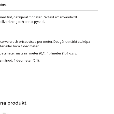
ing:
d fint, detaljerat mönster. Perfekt att använda till
tillverkning och annat pyssel.
ervara och priset visas per meter. Det går utmärkt att köpa
er eller bara 1 decimeter.
cimeter, mata in i meter (0,1), 1,4 meter (1,4) o.s.v.
smängd: 1 decimeter (0,1).
nna produkt