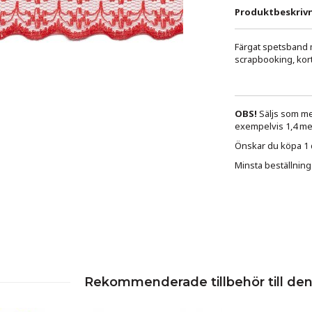
Produktbeskrivn
Färgat spetsband me
scrapbooking, kort
OBS!
Säljs som met
exempelvis 1,4 met
Önskar du köpa 1 de
Minsta beställning
Rekommenderade tillbehör till de