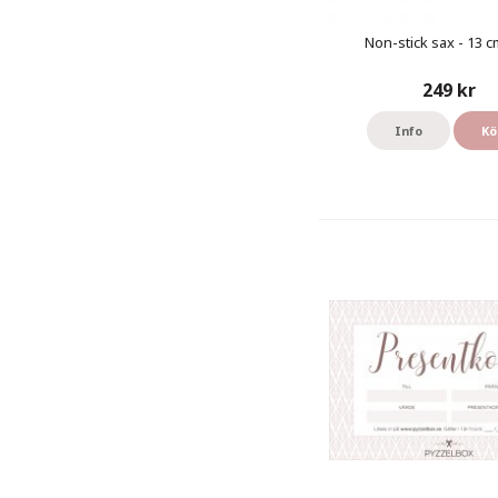
Non-stick sax - 13 cm
249 kr
Info
Kö