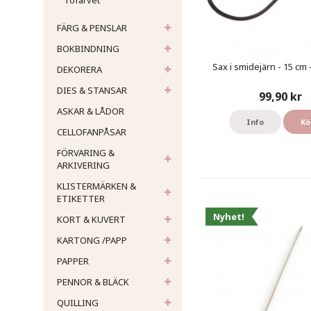
Tofarvet
FÄRG & PENSLAR
BOKBINDNING
Sax i smidejärn - 15 cm 
DEKORERA
DIES & STANSAR
99,90 kr
ASKAR & LÅDOR
Info
Kö
CELLOFANPÅSAR
FÖRVARING &
ARKIVERING
KLISTERMÄRKEN &
ETIKETTER
Nyhet!
KORT & KUVERT
KARTONG /PAPP
PAPPER
PENNOR & BLÄCK
QUILLING