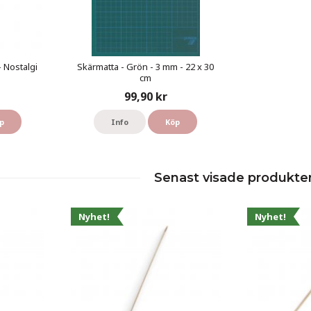
- Nostalgi
Skärmatta - Grön - 3 mm - 22 x 30
cm
99,90 kr
p
Info
Köp
Senast visade produkte
Nyhet!
Nyhet!