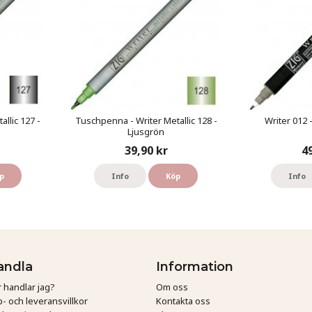
llic 127 -
Tuschpenna - Writer Metallic 128 -
Writer 012 
Ljusgrön
39,90 kr
4
p
Info
Köp
Info
andla
Information
 handlar jag?
Om oss
- och leveransvillkor
Kontakta oss