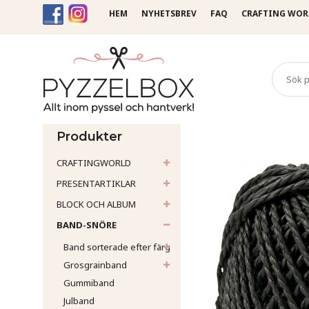
HEM
NYHETSBREV
FAQ
CRAFTING WOR
Startsida
Band-Snöre
Sn
Produkter
CRAFTINGWORLD
PRESENTARTIKLAR
BLOCK OCH ALBUM
BAND-SNÖRE
Band sorterade efter färg
Grosgrainband
Gummiband
Julband