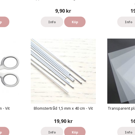
9,90 kr
1
p
Info
Köp
Info
 - Vit
Blomstertråd 1,5 mm x 40 cm - Vit
Transparent pl
19,90 kr
1
p
Info
Köp
Info