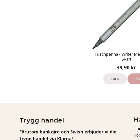
Tuschpenna - Writer Meta
Svart
39,90 kr
Info
Kö
H
Trygg handel
Hur
Förutom bankgiro och Swish erbjuder vi dig
Köp
trygg handel via Klarna!