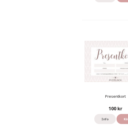
Presentkort
100 kr
Info
Kö