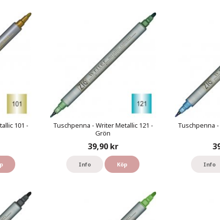
llic 101 -
Tuschpenna - Writer Metallic 121 -
Tuschpenna - W
Grön
39,90 kr
3
p
Info
Köp
Info