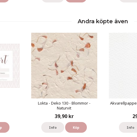
Andra köpte även
Lokta - Deko 130 - Blommor -
Akvarellpapper
Naturvit
39,90 kr
2
p
Info
Köp
Info