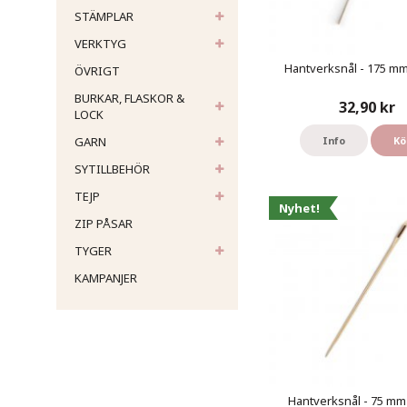
STÄMPLAR
VERKTYG
Hantverksnål - 175 mm 
ÖVRIGT
BURKAR, FLASKOR &
32,90 kr
LOCK
GARN
Info
Kö
SYTILLBEHÖR
TEJP
Nyhet!
ZIP PÅSAR
TYGER
KAMPANJER
Hantverksnål - 75 mm 