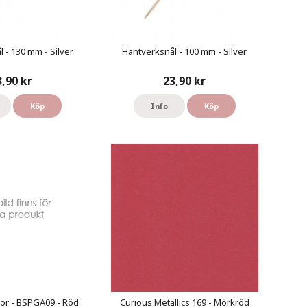
 - 130 mm - Silver
Hantverksnål - 100 mm - Silver
3,90 kr
23,90 kr
Köp
Info
Köp
or - BSPGA09 - Röd
Curious Metallics 169 - Mörkröd