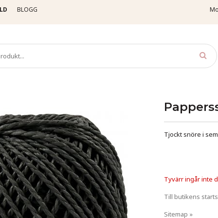
LD
BLOGG
Mo
öre, papper
Papperssnöre - 2,5–3 mm x 42 m - Svart
Papperss
Tjockt snöre i semi
Tyvärr ingår inte de
Till butikens starts
Sitemap »