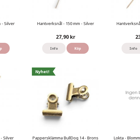
- Silver
Hantverksnål - 150 mm - Silver
Hantverksnål
27,90 kr
2
p
Info
Köp
Info
Nyhet!
- Silver
Pappersklämma BullDog 14 - Brons
Lokta - Blomm