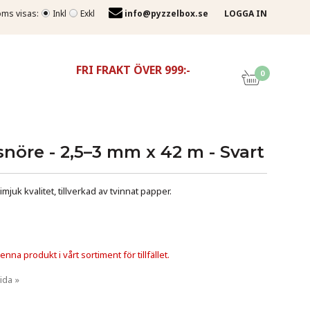
ms visas:
Inkl
Exkl
info@pyzzelbox.se
LOGGA IN
FRI FRAKT ÖVER 999:-
0
nöre - 2,5–3 mm x 42 m - Svart
mjuk kvalitet, tillverkad av tvinnat papper.
nna produkt i vårt sortiment för tillfället.
ida »