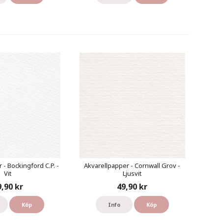
 - Bockingford C.P. -
Akvarellpapper - Cornwall Grov -
Vit
Ljusvit
9,90 kr
49,90 kr
Köp
Info
Köp