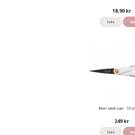
18,90 kr
Info
Kö
Non-stick sax - 13 cm
249 kr
Info
Kö