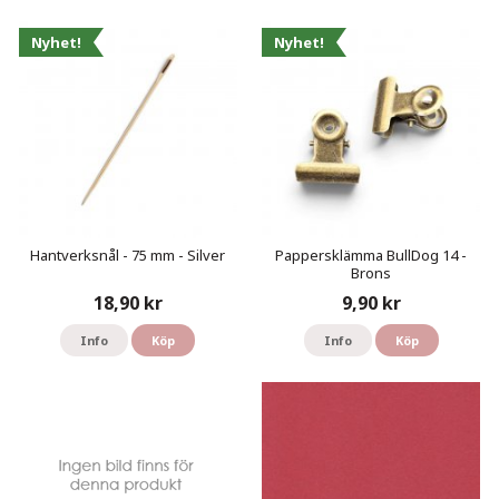
Nyhet!
Nyhet!
Hantverksnål - 75 mm - Silver
Pappersklämma BullDog 14 -
Brons
18,90 kr
9,90 kr
Info
Köp
Info
Köp