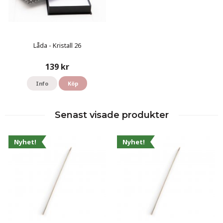
Låda - Kristall 26
139 kr
Info
Köp
Senast visade produkter
Nyhet!
Nyhet!