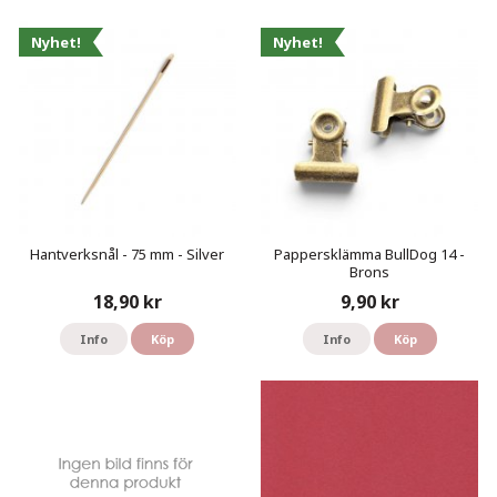
Nyhet!
Nyhet!
Hantverksnål - 75 mm - Silver
Pappersklämma BullDog 14 -
Brons
18,90 kr
9,90 kr
Info
Köp
Info
Köp