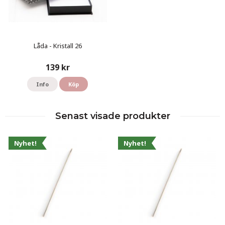
Låda - Kristall 26
139 kr
Info
Köp
Senast visade produkter
Nyhet!
Nyhet!