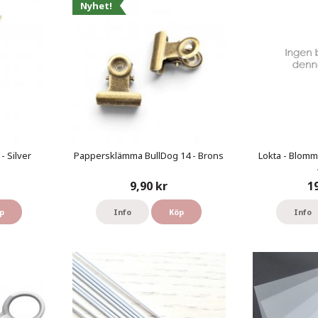
Nyhet!
- Silver
Pappersklämma BullDog 14 - Brons
Lokta - Blomm
9,90 kr
1
p
Info
Köp
Info