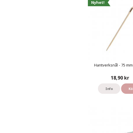
Nyhet!
Hantverksnål - 75 mm 
18,90 kr
Info
Kö