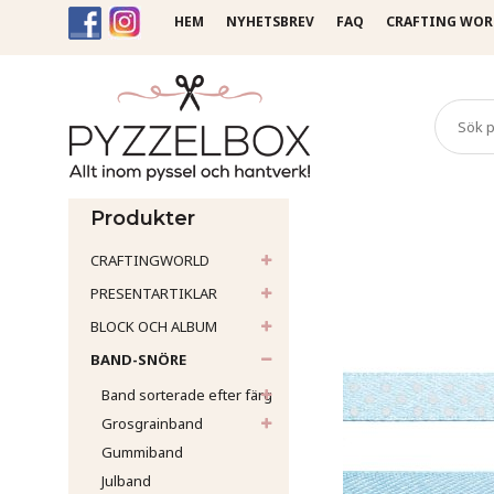
HEM
NYHETSBREV
FAQ
CRAFTING WOR
Startsida
Band-Snöre
Sa
Produkter
CRAFTINGWORLD
PRESENTARTIKLAR
BLOCK OCH ALBUM
BAND-SNÖRE
Band sorterade efter färg
Grosgrainband
Gummiband
Julband