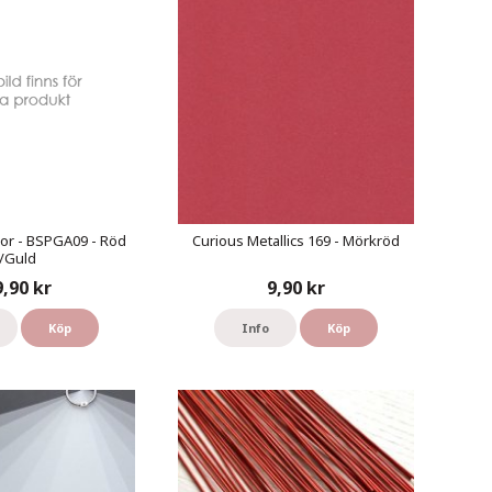
or - BSPGA09 - Röd
Curious Metallics 169 - Mörkröd
/Guld
9,90 kr
9,90 kr
Köp
Info
Köp