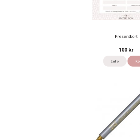
Presentkort
100 kr
Info
Kö