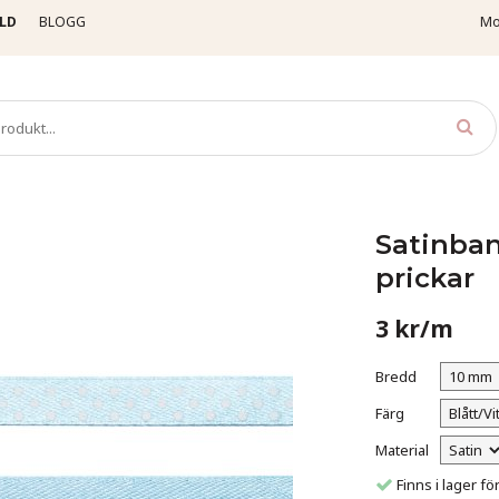
LD
BLOGG
Mo
tinband, prickiga
10 mm
Satinband - 10 mm - Blått med vita prickar
Satinban
prickar
3 kr/m
Bredd
Färg
Material
Finns i lager 