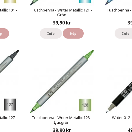
llic 101 -
Tuschpenna - Writer Metallic 121 -
Tuschpenna - W
Grön
39,90 kr
3
p
Info
Köp
Info
llic 127 -
Tuschpenna - Writer Metallic 128 -
Writer 012 
Ljusgrön
39,90 kr
4