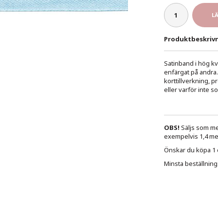
L
Produktbeskrivn
Satinband i hög kv
enfärgat på andra
korttillverkning, 
eller varför inte 
OBS!
Säljs som met
exempelvis 1,4 met
Önskar du köpa 1 de
Minsta beställning