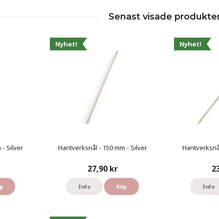
Senast visade produkte
Nyhet!
Nyhet!
- Silver
Hantverksnål - 150 mm - Silver
Hantverksnål
27,90 kr
2
p
Info
Köp
Info