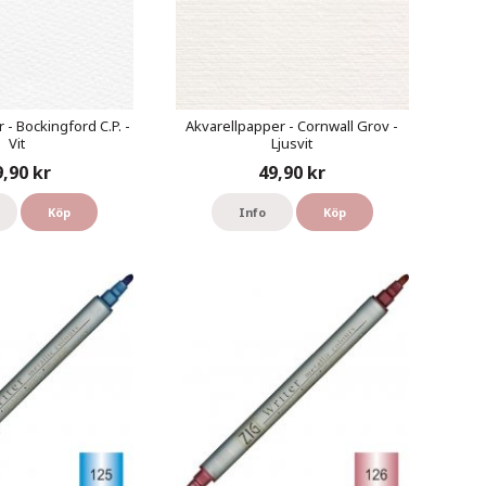
 - Bockingford C.P. -
Akvarellpapper - Cornwall Grov -
Vit
Ljusvit
9,90 kr
49,90 kr
Köp
Info
Köp