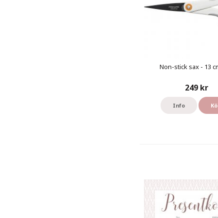
Non-stick sax - 13 cm
249 kr
Info
Kö