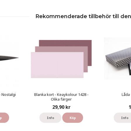
Rekommenderade tillbehör till de
- Nostalgi
Blanka kort - Keaykolour 1428 -
Låda -
Olika färger
29,90 kr
1
p
Info
Köp
Info