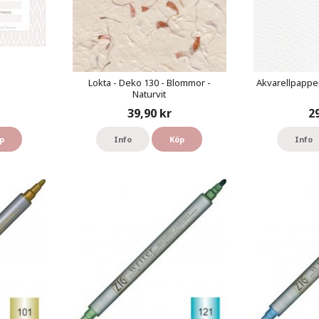
Lokta - Deko 130 - Blommor -
Akvarellpapper
Naturvit
39,90 kr
2
p
Info
Köp
Info