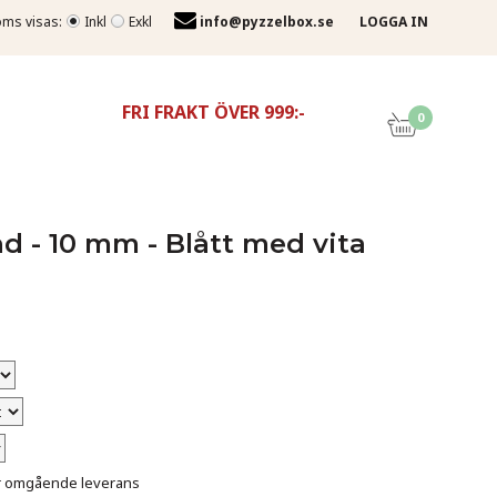
ms visas:
Inkl
Exkl
info@pyzzelbox.se
LOGGA IN
FRI FRAKT ÖVER 999:-
0
d - 10 mm - Blått med vita
för omgående leverans