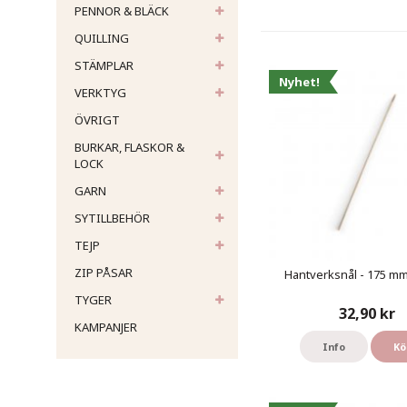
PENNOR & BLÄCK
QUILLING
STÄMPLAR
Nyhet!
VERKTYG
ÖVRIGT
BURKAR, FLASKOR &
LOCK
GARN
SYTILLBEHÖR
TEJP
ZIP PÅSAR
Hantverksnål - 175 mm 
TYGER
32,90 kr
KAMPANJER
Info
Kö