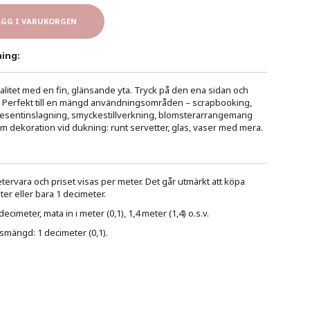
ÄGG I VARUKORGEN
ing:
alitet med en fin, glänsande yta. Tryck på den ena sidan och
. Perfekt till en mängd användningsområden – scrapbooking,
presentinslagning, smyckestillverkning, blomsterarrangemang
som dekoration vid dukning: runt servetter, glas, vaser med mera.
ervara och priset visas per meter. Det går utmärkt att köpa
er eller bara 1 decimeter.
cimeter, mata in i meter (0,1), 1,4 meter (1,4) o.s.v.
smängd: 1 decimeter (0,1).