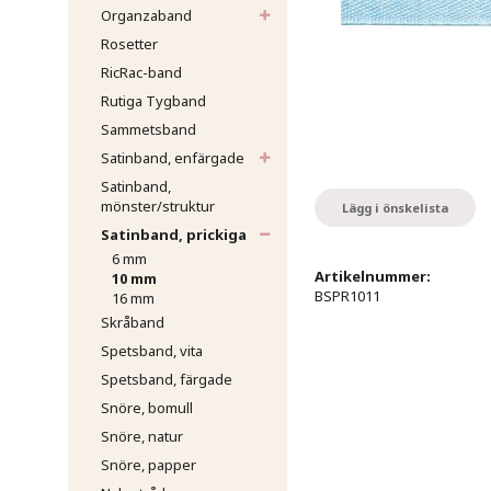
Organzaband
Rosetter
RicRac-band
Rutiga Tygband
Sammetsband
Satinband, enfärgade
Satinband,
mönster/struktur
Lägg i önskelista
Satinband, prickiga
6 mm
Artikelnummer:
10 mm
BSPR1011
16 mm
Skråband
Spetsband, vita
Spetsband, färgade
Snöre, bomull
Snöre, natur
Snöre, papper