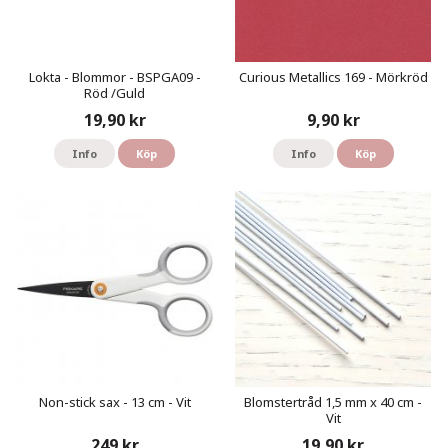
Lokta - Blommor - BSPGA09 -
Curious Metallics 169 - Mörkröd
Röd /Guld
19,90 kr
9,90 kr
Info
Köp
Info
Köp
Non-stick sax - 13 cm - Vit
Blomstertråd 1,5 mm x 40 cm -
Vit
249 kr
19,90 kr