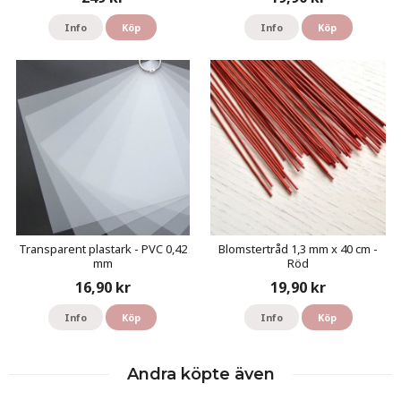
Info
Köp
Info
Köp
Transparent plastark - PVC 0,42
Blomstertråd 1,3 mm x 40 cm -
mm
Röd
16,90 kr
19,90 kr
Info
Köp
Info
Köp
Andra köpte även