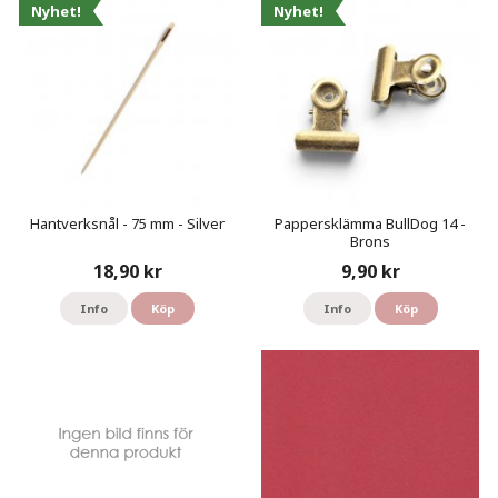
Nyhet!
Nyhet!
Hantverksnål - 75 mm - Silver
Pappersklämma BullDog 14 -
Brons
18,90 kr
9,90 kr
Info
Köp
Info
Köp