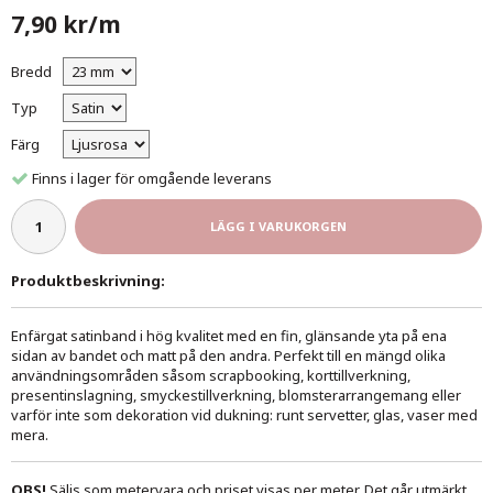
7,90 kr/m
Bredd
Typ
Färg
Finns i lager för omgående leverans
LÄGG I VARUKORGEN
Produktbeskrivning:
Enfärgat satinband i hög kvalitet med en fin, glänsande yta på ena
sidan av bandet och matt på den andra. Perfekt till en mängd olika
användningsområden såsom scrapbooking, korttillverkning,
presentinslagning, smyckestillverkning, blomsterarrangemang eller
varför inte som dekoration vid dukning: runt servetter, glas, vaser med
mera.
OBS!
Säljs som metervara och priset visas per meter. Det går utmärkt