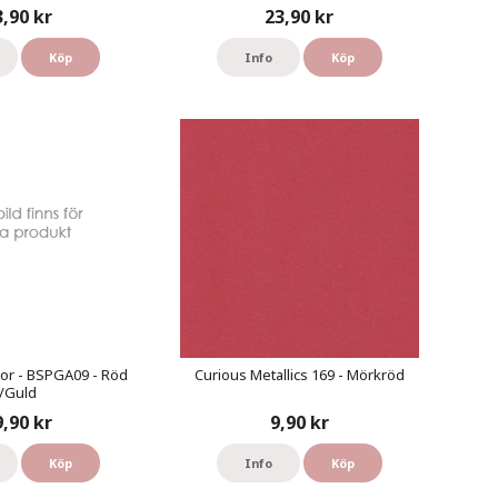
3,90 kr
23,90 kr
Köp
Info
Köp
or - BSPGA09 - Röd
Curious Metallics 169 - Mörkröd
/Guld
9,90 kr
9,90 kr
Köp
Info
Köp