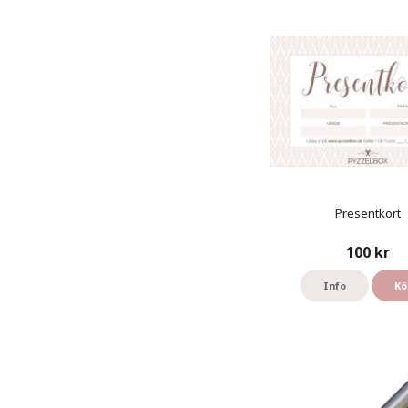
Presentkort
100 kr
Info
Kö