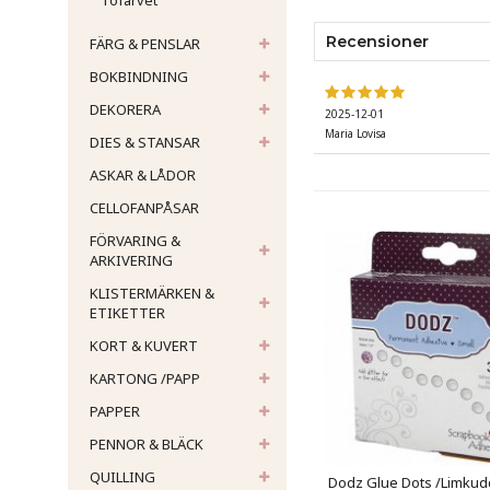
Tofarvet
Recensioner
FÄRG & PENSLAR
BOKBINDNING
DEKORERA
2025-12-01
Maria Lovisa
DIES & STANSAR
ASKAR & LÅDOR
CELLOFANPÅSAR
FÖRVARING &
ARKIVERING
KLISTERMÄRKEN &
ETIKETTER
KORT & KUVERT
KARTONG /PAPP
PAPPER
PENNOR & BLÄCK
QUILLING
Dodz Glue Dots /Limkud