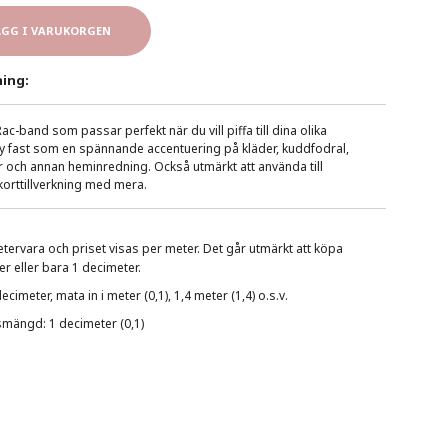
ÄGG I VARUKORGEN
ing:
Rac-band som passar perfekt när du vill piffa till dina olika
Sy fast som en spännande accentuering på kläder, kuddfodral,
 och annan heminredning. Också utmärkt att använda till
orttillverkning med mera.
tervara och priset visas per meter. Det går utmärkt att köpa
r eller bara 1 decimeter.
imeter, mata in i meter (0,1), 1,4 meter (1,4) o.s.v.
smängd: 1 decimeter (0,1)