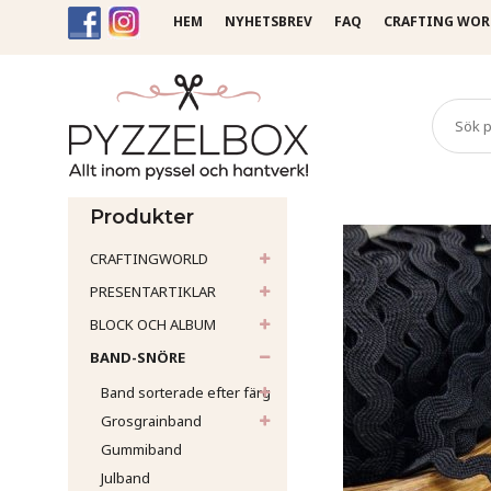
HEM
NYHETSBREV
FAQ
CRAFTING WOR
Startsida
Band-Snöre
Ri
Produkter
CRAFTINGWORLD
PRESENTARTIKLAR
BLOCK OCH ALBUM
BAND-SNÖRE
Band sorterade efter färg
Grosgrainband
Gummiband
Julband