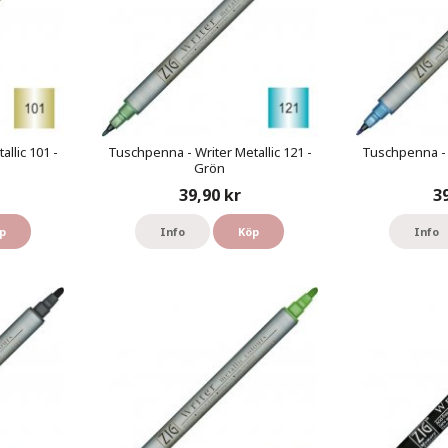
llic 101 -
Tuschpenna - Writer Metallic 121 -
Tuschpenna - W
Grön
39,90 kr
3
p
Info
Köp
Info