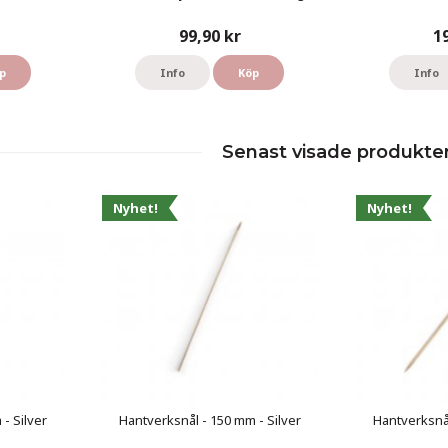
99,90 kr
1
p
Info
Köp
Info
Senast visade produkte
Nyhet!
Nyhet!
- Silver
Hantverksnål - 150 mm - Silver
Hantverksnål