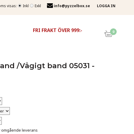
ms visas:
Inkl
Exkl
info@pyzzelbox.se
LOGGA IN
FRI FRAKT ÖVER 999:-
0
and /Vågigt band 05031 -
för omgående leverans