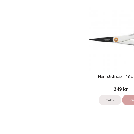
Non-stick sax - 13 cm
249 kr
Info
Kö