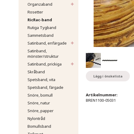
Organzaband
Rosetter
RicRac-band
Rutiga Tygband
Sammetsband
Satinband, enfärgade
Satinband,
mönster/struktur
Satinband, prickiga
Skråband
Lägg i önskelista
Spetsband, vita
Spetsband, färgade
Artikelnummer:
Snöre, bomull
BREN1100-05031
Snöre, natur
Snöre, papper
Nylontråd
Bomullsband