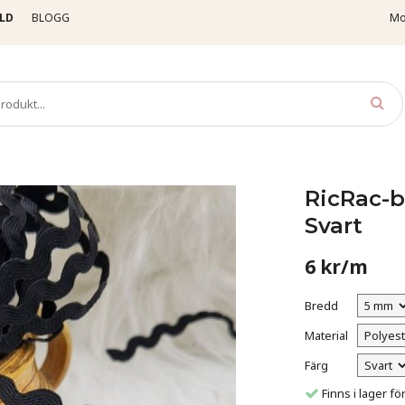
LD
BLOGG
Mo
cRac-band
RicRac-band /Vågigt band 05031 - Svart
RicRac-b
Svart
6 kr/m
Bredd
Material
Färg
Finns i lager 