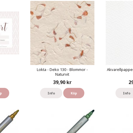
Lokta - Deko 130 - Blommor -
Akvarellpapper
Naturvit
39,90 kr
2
p
Info
Köp
Info