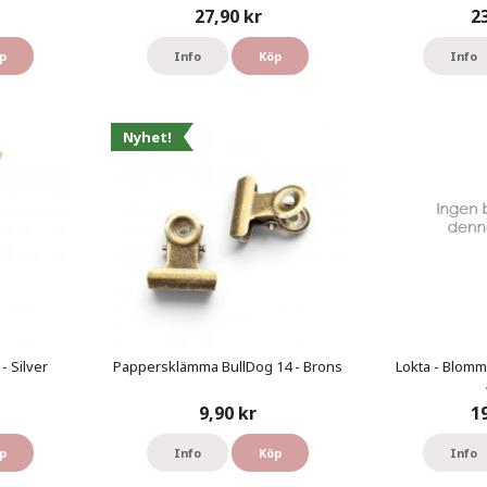
27,90 kr
2
p
Info
Köp
Info
Nyhet!
- Silver
Pappersklämma BullDog 14 - Brons
Lokta - Blomm
9,90 kr
1
p
Info
Köp
Info