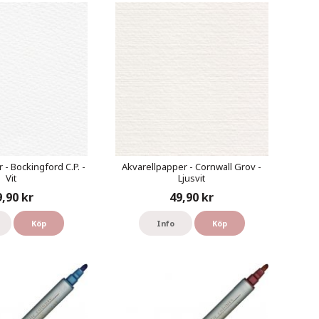
 - Bockingford C.P. -
Akvarellpapper - Cornwall Grov -
Vit
Ljusvit
9,90 kr
49,90 kr
Köp
Info
Köp