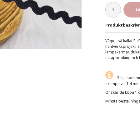
L
Produktbeskrivn
Vågigt så kallat Ric
hantverksprojekt. 
lampskärmar, dukar
scrapbooking och k
Säljs som me
exempelvis 1,4 mete
Önskar du köpa 1 dec
Minsta beställning