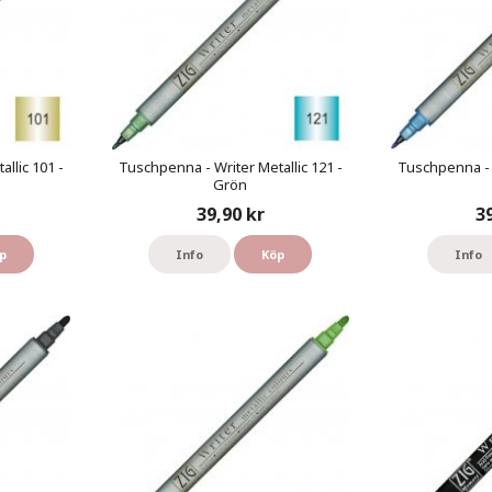
llic 101 -
Tuschpenna - Writer Metallic 121 -
Tuschpenna - W
Grön
39,90 kr
3
p
Info
Köp
Info