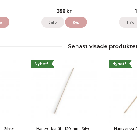
399 kr
1
p
Info
Köp
Info
Senast visade produkte
Nyhet!
Nyhet!
- Silver
Hantverksnål - 150 mm - Silver
Hantverksnål