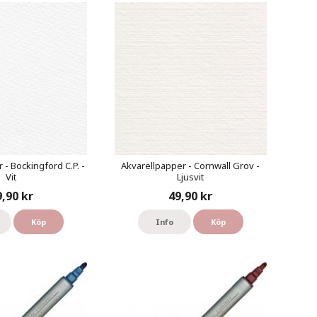
 - Bockingford C.P. -
Akvarellpapper - Cornwall Grov -
Vit
Ljusvit
9,90 kr
49,90 kr
Köp
Info
Köp