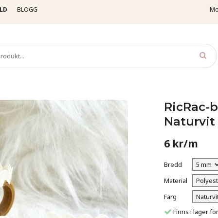
LD
BLOGG
Mo
cRac-band
RicRac-band /Vågigt band 05002 - Naturvit
RicRac-b
Naturvit
6 kr/m
Bredd
Material
Färg
Finns i lager 