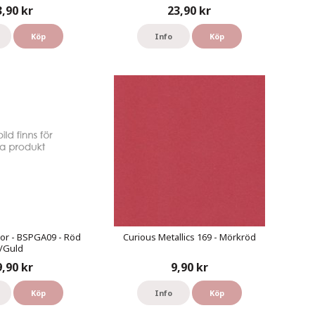
3,90 kr
23,90 kr
Köp
Info
Köp
or - BSPGA09 - Röd
Curious Metallics 169 - Mörkröd
/Guld
9,90 kr
9,90 kr
Köp
Info
Köp