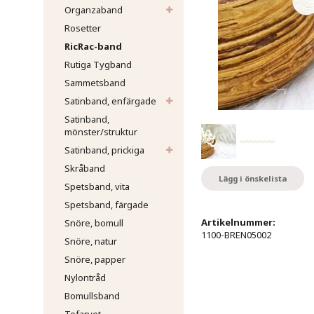
Organzaband
Rosetter
RicRac-band
Rutiga Tygband
Sammetsband
Satinband, enfärgade
Satinband,
mönster/struktur
Satinband, prickiga
Skråband
Lägg i önskelista
Spetsband, vita
Spetsband, färgade
Artikelnummer:
Snöre, bomull
1100-BREN05002
Snöre, natur
Snöre, papper
Nylontråd
Bomullsband