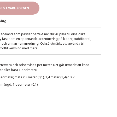
ÄGG I VARUKORGEN
ing:
Rac-band som passar perfekt när du vill piffa till dina olika
Sy fast som en spännande accentuering på kläder, kuddfodral,
 och annan heminredning. Också utmärkt att använda till
orttillverkning med mera.
tervara och priset visas per meter. Det går utmärkt att köpa
r eller bara 1 decimeter.
imeter, mata in i meter (0,1), 1,4 meter (1,4) o.s.v.
smängd: 1 decimeter (0,1)