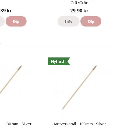
Grå /Grön
39 kr
29,90 kr
Köp
Info
Köp
r
Nyhet!
 - 130 mm - Silver
Hantverksnål - 100 mm - Silver