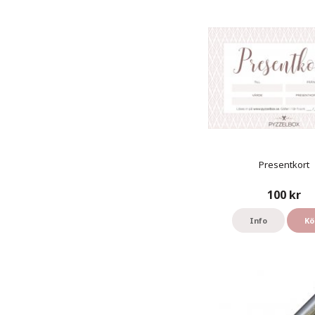
Presentkort
100 kr
Info
Kö