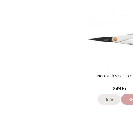
Non-stick sax - 13 cm
249 kr
Info
Kö