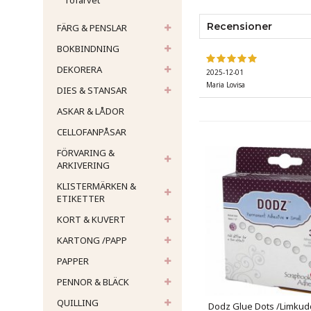
Tofarvet
Recensioner
FÄRG & PENSLAR
BOKBINDNING
DEKORERA
2025-12-01
Maria Lovisa
DIES & STANSAR
ASKAR & LÅDOR
CELLOFANPÅSAR
FÖRVARING &
ARKIVERING
KLISTERMÄRKEN &
ETIKETTER
KORT & KUVERT
KARTONG /PAPP
PAPPER
PENNOR & BLÄCK
QUILLING
Dodz Glue Dots /Limkud