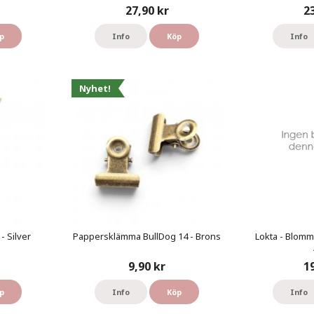
27,90 kr
2
p
Info
Köp
Info
Nyhet!
- Silver
Pappersklämma BullDog 14 - Brons
Lokta - Blomm
9,90 kr
1
p
Info
Köp
Info