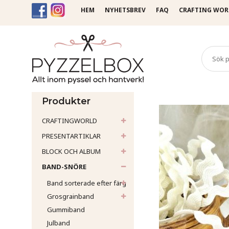
HEM
NYHETSBREV
FAQ
CRAFTING WOR
Startsida
Band-Snöre
Ri
Produkter
CRAFTINGWORLD
PRESENTARTIKLAR
BLOCK OCH ALBUM
BAND-SNÖRE
Band sorterade efter färg
Grosgrainband
Gummiband
Julband