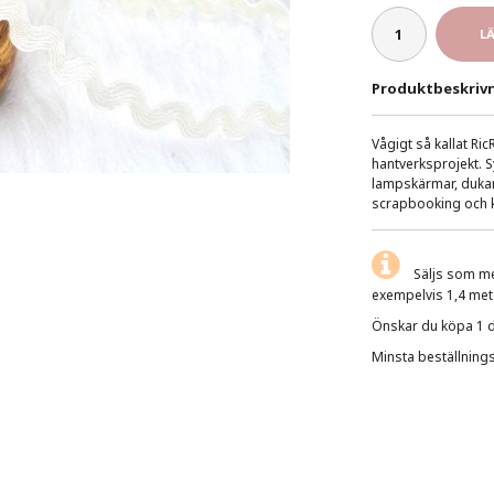
L
Produktbeskrivn
Vågigt så kallat Ric
hantverksprojekt. 
lampskärmar, dukar
scrapbooking och k
Säljs som me
exempelvis 1,4 mete
Önskar du köpa 1 dec
Minsta beställning