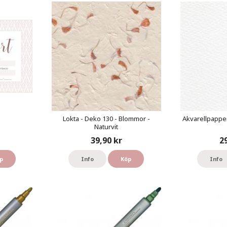
Lokta - Deko 130 - Blommor -
Akvarellpapper
Naturvit
39,90 kr
2
p
Info
Köp
Info