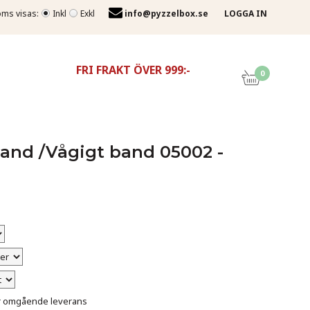
ms visas:
Inkl
Exkl
info@pyzzelbox.se
LOGGA IN
FRI FRAKT ÖVER 999:-
0
and /Vågigt band 05002 -
för omgående leverans