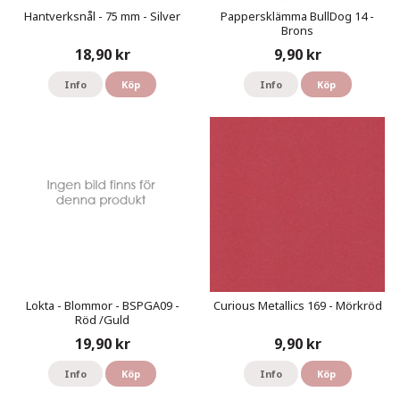
Hantverksnål - 75 mm - Silver
Pappersklämma BullDog 14 -
Brons
18,90 kr
9,90 kr
Info
Köp
Info
Köp
Lokta - Blommor - BSPGA09 -
Curious Metallics 169 - Mörkröd
Röd /Guld
19,90 kr
9,90 kr
Info
Köp
Info
Köp