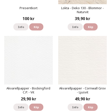
Presentkort
Lokta - Deko 130 - Blommor -
Naturvit
100 kr
39,90 kr
Info
Köp
Info
Köp
Akvarellpapper - Bockingford
Akvarellpapper - Cornwall Grov
C.P. - Vit
- Ljusvit
29,90 kr
49,90 kr
Info
Köp
Info
Köp