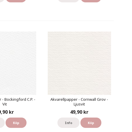
 - Bockingford C.P. -
Akvarellpapper - Cornwall Grov -
Vit
Ljusvit
9,90 kr
49,90 kr
Köp
Info
Köp