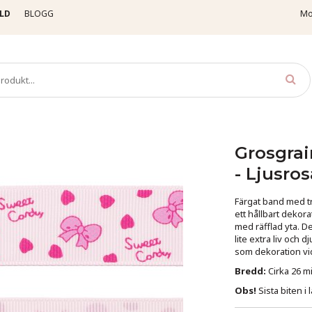
LD
BLOGG
Mo
osgrainband
Hjärtan
Grosgrainband - Sweet Candy - 26 mm - Ljusrosa/Rosa -
Grosgrai
- Ljusro
Färgat band med t
ett hållbart dekora
med räfflad yta. D
lite extra liv och d
som dekoration vid
Bredd:
Cirka 26 mi
Obs!
Sista biten i 