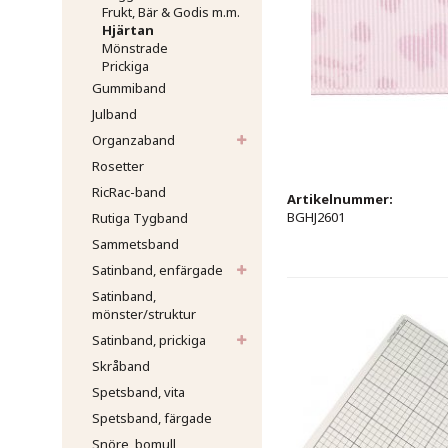
Frukt, Bär & Godis m.m.
Hjärtan
Mönstrade
Prickiga
Gummiband
Julband
Organzaband
Rosetter
RicRac-band
Artikelnummer:
BGHJ2601
Rutiga Tygband
Sammetsband
Satinband, enfärgade
Satinband,
mönster/struktur
Satinband, prickiga
Skråband
Spetsband, vita
Spetsband, färgade
Snöre, bomull