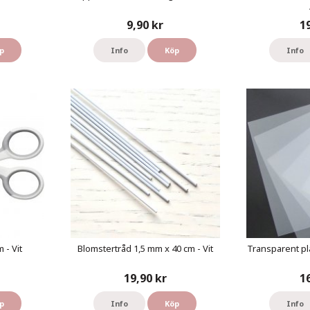
9,90 kr
1
p
Info
Köp
Info
 - Vit
Blomstertråd 1,5 mm x 40 cm - Vit
Transparent pl
19,90 kr
1
p
Info
Köp
Info