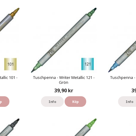
llic 101 -
Tuschpenna - Writer Metallic 121 -
Tuschpenna - W
Grön
39,90 kr
3
p
Info
Köp
Info