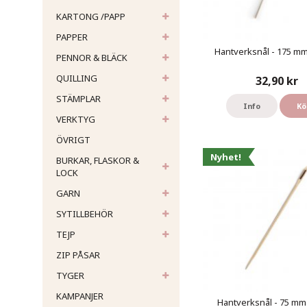
KARTONG /PAPP
PAPPER
Hantverksnål - 175 mm 
PENNOR & BLÄCK
QUILLING
32,90 kr
STÄMPLAR
Info
Kö
VERKTYG
ÖVRIGT
Nyhet!
BURKAR, FLASKOR &
LOCK
GARN
SYTILLBEHÖR
TEJP
ZIP PÅSAR
TYGER
KAMPANJER
Hantverksnål - 75 mm 