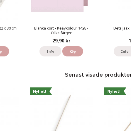
22 x 30 cm
Blanka kort - Keaykolour 1428 -
Detaljsax 
Olika färger
29,90 kr
1
p
Info
Köp
Info
Senast visade produkte
Nyhet!
Nyhet!