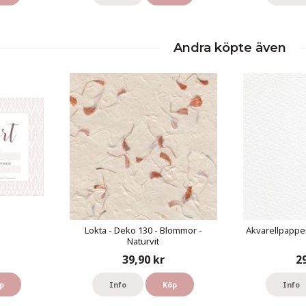
Andra köpte även
Lokta - Deko 130 - Blommor -
Akvarellpapper
Naturvit
39,90 kr
2
p
Info
Köp
Info