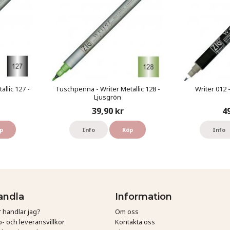
llic 127 -
Tuschpenna - Writer Metallic 128 -
Writer 012 
Ljusgrön
39,90 kr
4
p
Info
Köp
Info
andla
Information
 handlar jag?
Om oss
- och leveransvillkor
Kontakta oss