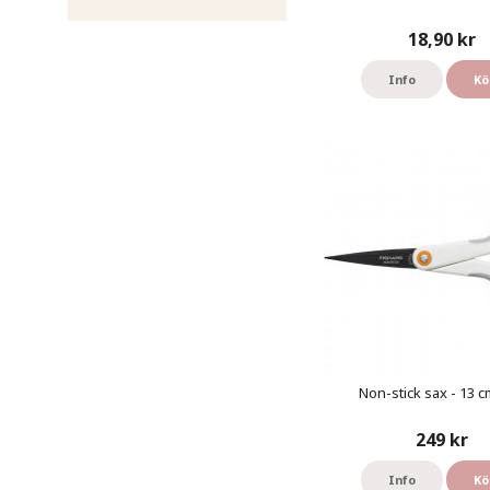
18,90 kr
Info
Kö
Non-stick sax - 13 cm
249 kr
Info
Kö