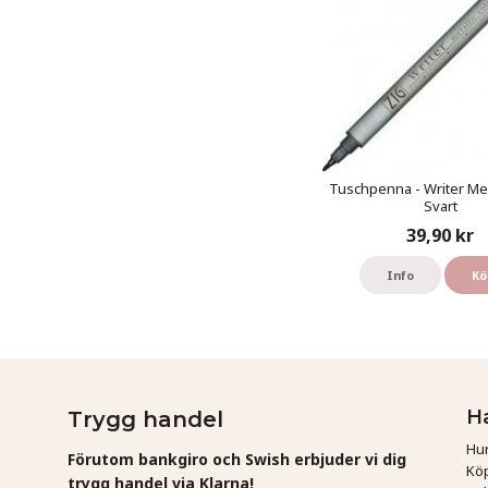
Tuschpenna - Writer Meta
Svart
39,90 kr
Info
Kö
H
Trygg handel
Hur
Förutom bankgiro och Swish erbjuder vi dig
Köp
trygg handel via Klarna!