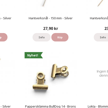
- Silver
Hantverksnål - 150 mm - Silver
Hantverksnål
27,90 kr
2
p
Info
Köp
Info
Nyhet!
- Silver
Pappersklämma BullDog 14 - Brons
Lokta - Blomm