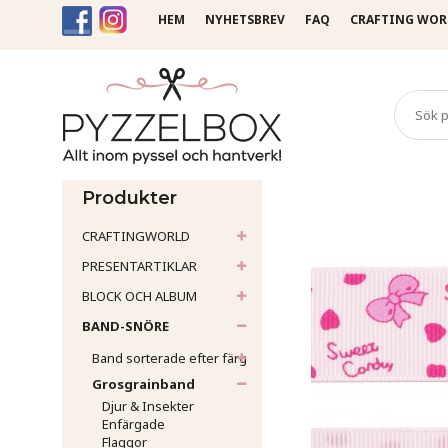
HEM
NYHETSBREV
FAQ
CRAFTING WOR
Startsida
Band-Snöre
Gr
Produkter
CRAFTINGWORLD
PRESENTARTIKLAR
BLOCK OCH ALBUM
BAND-SNÖRE
Band sorterade efter färg
Grosgrainband
Djur & Insekter
Enfärgade
Flaggor