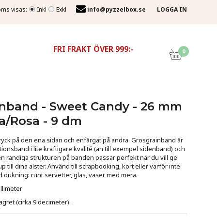
ms visas:
Inkl
Exkl
info@pyzzelbox.se
LOGGA IN
FRI FRAKT ÖVER 999:-
0
 9 dm
nband - Sweet Candy - 26 mm
sa/Rosa - 9 dm
ryck på den ena sidan och enfärgat på andra. Grosgrainband är
tionsband i lite kraftigare kvalité (än till exempel sidenband) och
en randiga strukturen på banden passar perfekt när du vill ge
jup till dina alster. Använd till scrapbooking, kort eller varför inte
 dukning: runt servetter, glas, vaser med mera.
llimeter
lagret (cirka 9 decimeter).