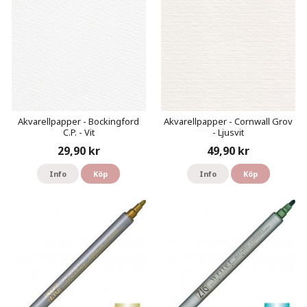
Akvarellpapper - Bockingford
Akvarellpapper - Cornwall Grov
C.P. - Vit
- Ljusvit
29,90 kr
49,90 kr
Info
Köp
Info
Köp