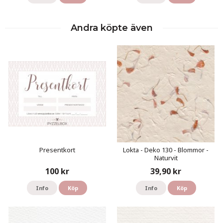
Andra köpte även
Presentkort
Lokta - Deko 130 - Blommor -
Naturvit
100 kr
39,90 kr
Info
Köp
Info
Köp