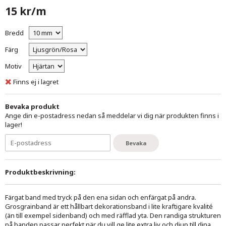
15 kr/m
Bredd
Färg
Motiv
Finns ej i lagret
Bevaka produkt
Ange din e-postadress nedan så meddelar vi dig när produkten finns i
lager!
Bevaka
Produktbeskrivning:
Färgat band med tryck på den ena sidan och enfärgat på andra.
Grosgrainband är ett hållbart dekorationsband i lite kraftigare kvalité
(än till exempel sidenband) och med räfflad yta. Den randiga strukturen
på banden passar perfekt när du vill ge lite extra liv och djup till dina