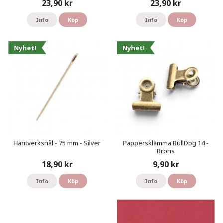
23,90 kr
23,90 kr
Info
Köp
Info
Köp
Nyhet!
Nyhet!
Hantverksnål - 75 mm - Silver
Pappersklämma BullDog 14 -
Brons
18,90 kr
9,90 kr
Info
Köp
Info
Köp