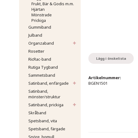
Frukt, Bär & Godis m.m.
Hjärtan
Mönstrade
Prickiga
Gummiband
Julband
Organzaband
Rosetter
Lägg i önskelista
RicRac-band
Rutiga Tygband
Sammetsband
Artikelnummer:
Satinband, enfärgade
BGEN1501
Satinband,
mönster/struktur
Satinband, prickiga
Skråband
Spetsband, vita
Spetsband, färgade
Snöre, bomull