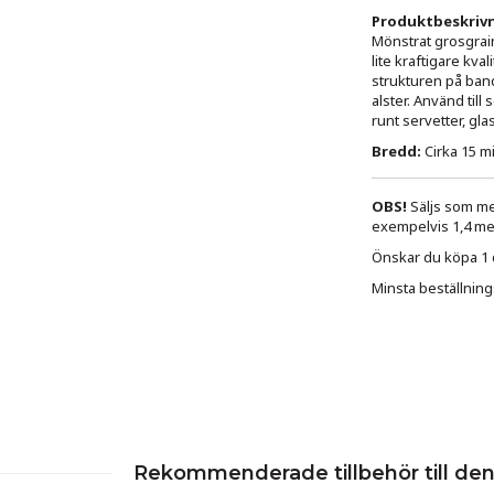
Produktbeskrivn
Mönstrat grosgrain
lite kraftigare kva
strukturen på bande
alster. Använd till
runt servetter, gl
Bredd:
Cirka 15 mi
OBS!
Säljs som met
exempelvis 1,4 met
Önskar du köpa 1 de
Minsta beställning
Rekommenderade tillbehör till de