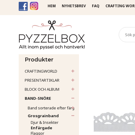
HEM
NYHETSBREV
FAQ
CRAFTING WOR
Startsida
Band-Snöre
Gr
Produkter
CRAFTINGWORLD
PRESENTARTIKLAR
BLOCK OCH ALBUM
BAND-SNÖRE
Band sorterade efter färg
Grosgrainband
Djur & Insekter
Enfärgade
Flaggor