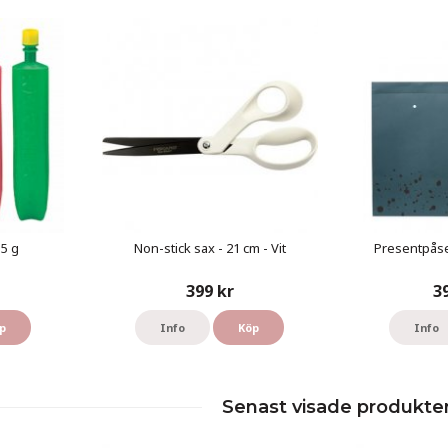
55 g
Non-stick sax - 21 cm - Vit
Presentpåse 
399 kr
3
p
Info
Köp
Info
Senast visade produkte