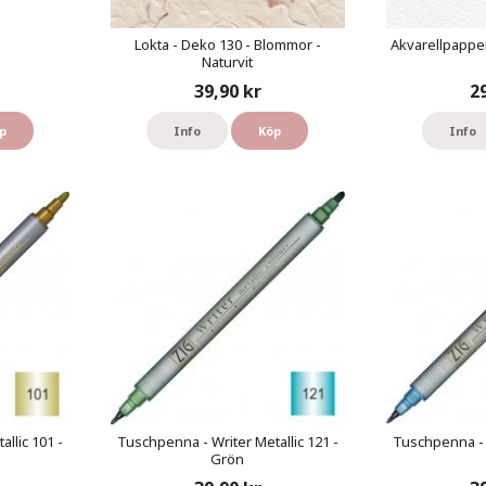
Lokta - Deko 130 - Blommor -
Akvarellpapper
Naturvit
39,90 kr
2
p
Info
Köp
Info
llic 101 -
Tuschpenna - Writer Metallic 121 -
Tuschpenna - W
Grön