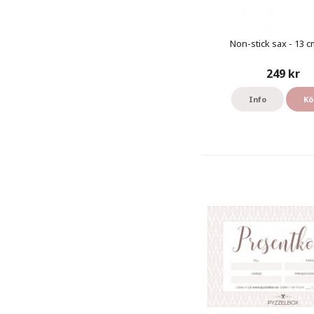
Non-stick sax - 13 cm
249 kr
Info
Kö