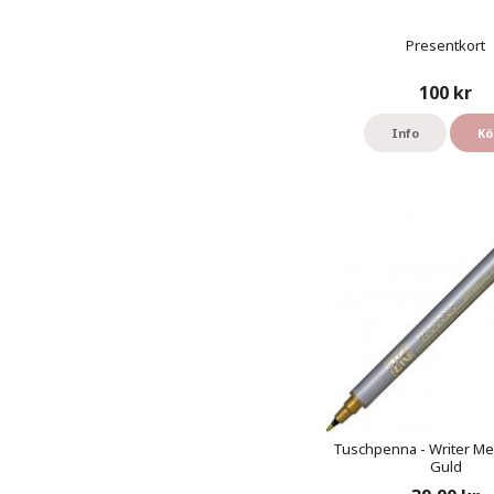
Presentkort
100 kr
Info
Kö
Tuschpenna - Writer Meta
Guld