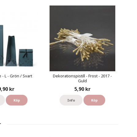
- L - Grön / Svart
Dekorationspistill - Frost - 2017 -
Guld
9,90 kr
5,90 kr
Köp
Info
Köp
r