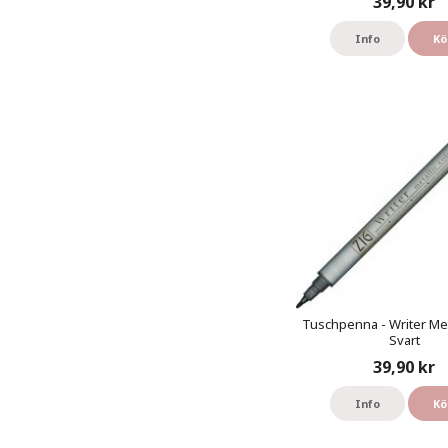
39,90 kr
Info
Kö
Tuschpenna - Writer Meta
Svart
39,90 kr
Info
Kö