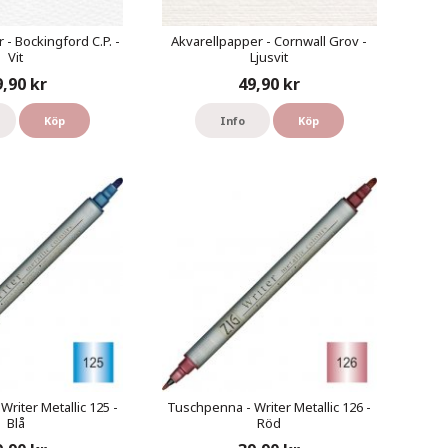
 - Bockingford C.P. -
Akvarellpapper - Cornwall Grov -
Vit
Ljusvit
9,90 kr
49,90 kr
Köp
Info
Köp
riter Metallic 125 -
Tuschpenna - Writer Metallic 126 -
Blå
Röd