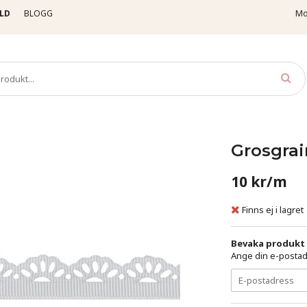
LD
BLOGG
Mo
osgrainband
Enfärgade
Grosgrainband - 15 mm - Vit
Grosgrai
10 kr/m
Finns ej i lagret
Bevaka produkt
Ange din e-postadr