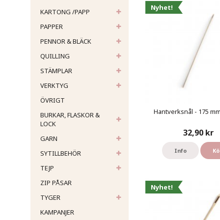
Nyhet!
KARTONG /PAPP
PAPPER
PENNOR & BLÄCK
QUILLING
STÄMPLAR
VERKTYG
ÖVRIGT
Hantverksnål - 175 mm 
BURKAR, FLASKOR &
LOCK
32,90 kr
GARN
Info
Kö
SYTILLBEHÖR
TEJP
ZIP PÅSAR
Nyhet!
TYGER
KAMPANJER