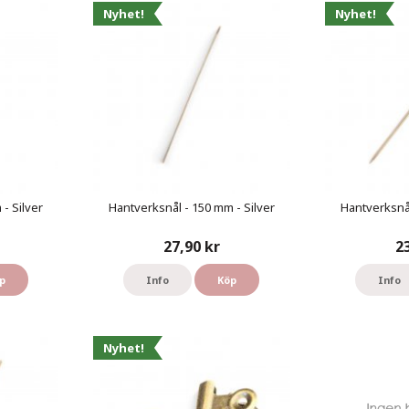
Nyhet!
Nyhet!
- Silver
Hantverksnål - 150 mm - Silver
Hantverksnål
27,90 kr
2
p
Info
Köp
Info
Nyhet!