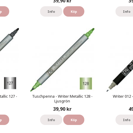
39,90 kr
3
p
Info
Köp
Info
llic 127 -
Tuschpenna - Writer Metallic 128 -
Writer 012 
Ljusgrön
39,90 kr
4
p
Info
Köp
Info