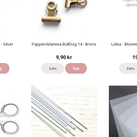
- Silver
Pappersklämma BullDog 14 - Brons
Lokta - Blomm
9,90 kr
1
p
Info
Köp
Info