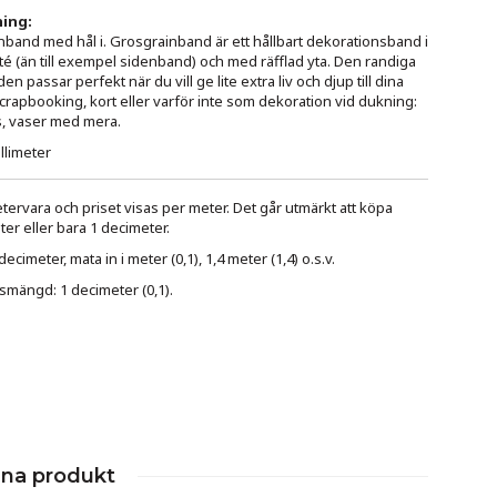
ing:
band med hål i. Grosgrainband är ett hållbart dekorationsband i
lité (än till exempel sidenband) och med räfflad yta. Den randiga
n passar perfekt när du vill ge lite extra liv och djup till dina
 scrapbooking, kort eller varför inte som dekoration vid dukning:
as, vaser med mera.
llimeter
ervara och priset visas per meter. Det går utmärkt att köpa
er eller bara 1 decimeter.
cimeter, mata in i meter (0,1), 1,4 meter (1,4) o.s.v.
smängd: 1 decimeter (0,1).
nna produkt