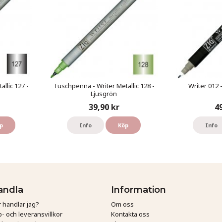
llic 127 -
Tuschpenna - Writer Metallic 128 -
Writer 012 
Ljusgrön
39,90 kr
4
p
Info
Köp
Info
andla
Information
 handlar jag?
Om oss
- och leveransvillkor
Kontakta oss