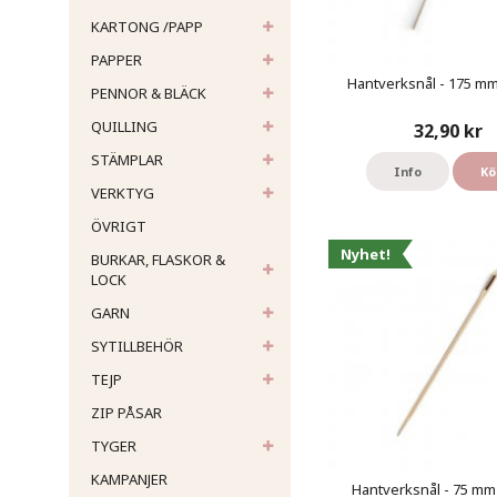
KARTONG /PAPP
PAPPER
Hantverksnål - 175 mm 
PENNOR & BLÄCK
QUILLING
32,90 kr
STÄMPLAR
Info
Kö
VERKTYG
ÖVRIGT
Nyhet!
BURKAR, FLASKOR &
LOCK
GARN
SYTILLBEHÖR
TEJP
ZIP PÅSAR
TYGER
KAMPANJER
Hantverksnål - 75 mm 