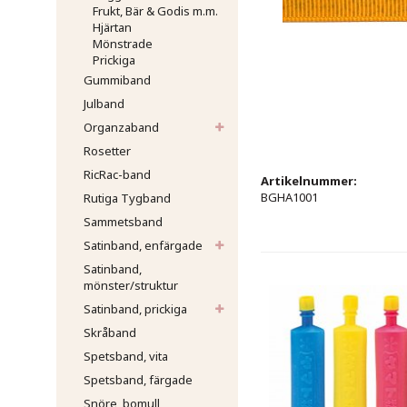
Frukt, Bär & Godis m.m.
Hjärtan
Mönstrade
Prickiga
Gummiband
Julband
Organzaband
Rosetter
RicRac-band
Artikelnummer:
BGHA1001
Rutiga Tygband
Sammetsband
Satinband, enfärgade
Satinband,
mönster/struktur
Satinband, prickiga
Skråband
Spetsband, vita
Spetsband, färgade
Snöre, bomull