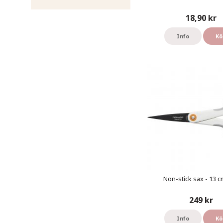
18,90 kr
Info
Kö
Non-stick sax - 13 cm
249 kr
Info
Kö