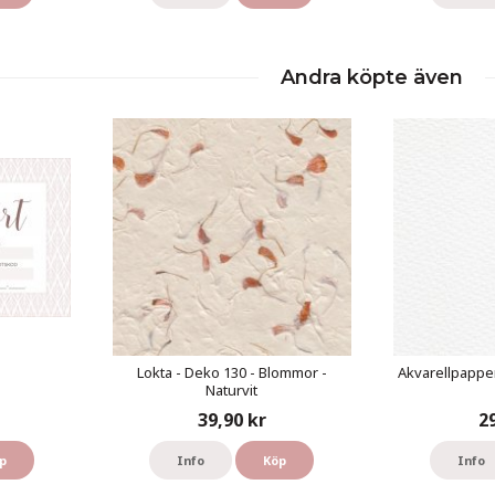
Andra köpte även
Lokta - Deko 130 - Blommor -
Akvarellpapper
Naturvit
39,90 kr
2
p
Info
Köp
Info