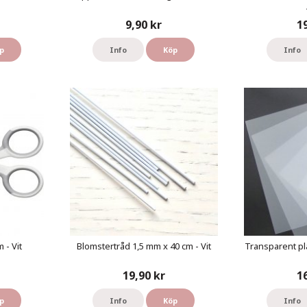
9,90 kr
1
p
Info
Köp
Info
 - Vit
Blomstertråd 1,5 mm x 40 cm - Vit
Transparent pl
19,90 kr
1
p
Info
Köp
Info