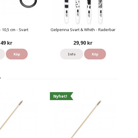
- 10,5 cm - Svart
Gelpenna Svart & Whith - Raderbar
49 kr
29,90 kr
Köp
Info
Köp
r
Nyhet!