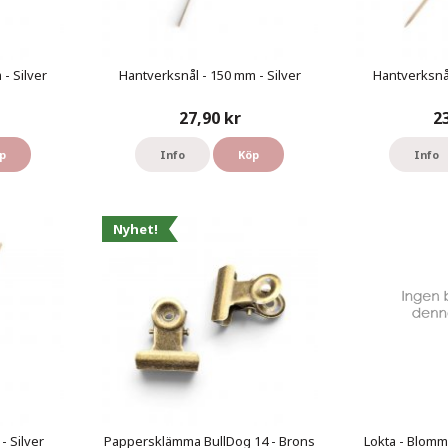
- Silver
Hantverksnål - 150 mm - Silver
Hantverksnål
27,90 kr
2
p
Info
Köp
Info
Nyhet!
- Silver
Pappersklämma BullDog 14 - Brons
Lokta - Blomm