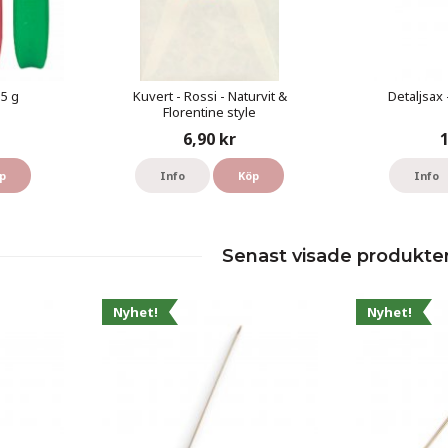
55 g
Kuvert - Rossi - Naturvit &
Detaljsax 
Florentine style
6,90 kr
1
p
Info
Köp
Info
Senast visade produkte
Nyhet!
Nyhet!