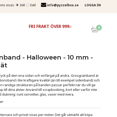
ms visas:
Inkl
Exkl
info@pyzzelbox.se
LOGGA IN
FRI FRAKT ÖVER 999:-
0
t
nband - Halloween - 10 mm -
ät
ryck på den ena sidan och enfärgat på andra. Grosgrainband är
tionsband i lite kraftigare kvalité (än till exempel sidenband) och
en randiga strukturen på banden passar perfekt när du vill ge
jup till dina alster. Använd till scrapbooking, kort eller varför inte
 dukning: runt servetter, glas, vaser med mera.
ter
ervara och priset visas per meter. Det går utmärkt att köpa