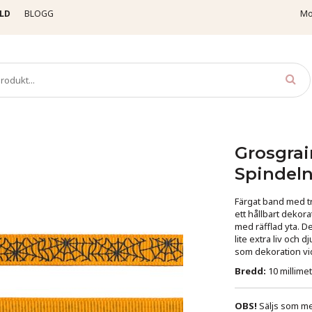
LD
BLOGG
Mo
osgrainband
Djur & Insekter
Grosgrainband - Halloween - 10 mm - Spindelnä
Grosgrai
Spindeln
Färgat band med t
ett hållbart dekora
med räfflad yta. D
lite extra liv och d
som dekoration vid
Bredd:
10 millime
OBS!
Säljs som met