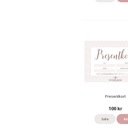
Presentkort
100 kr
Info
Kö