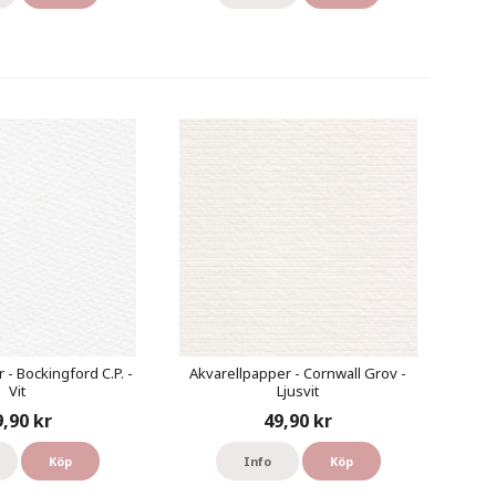
 - Bockingford C.P. -
Akvarellpapper - Cornwall Grov -
Vit
Ljusvit
9,90 kr
49,90 kr
Köp
Info
Köp