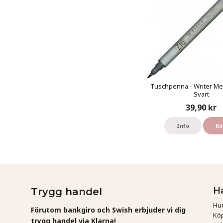
Tuschpenna - Writer Meta
Svart
39,90 kr
Info
Kö
H
Trygg handel
Hur
Förutom bankgiro och Swish erbjuder vi dig
Köp
trygg handel via Klarna!