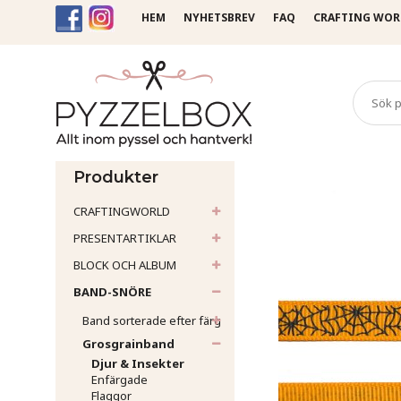
HEM
NYHETSBREV
FAQ
CRAFTING WOR
Startsida
Band-Snöre
Gr
Produkter
CRAFTINGWORLD
PRESENTARTIKLAR
BLOCK OCH ALBUM
BAND-SNÖRE
Band sorterade efter färg
Grosgrainband
Djur & Insekter
Enfärgade
Flaggor