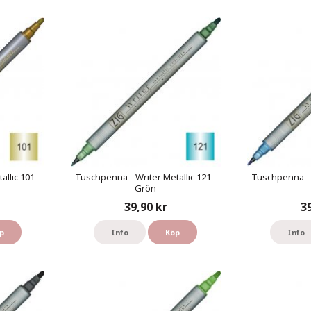
llic 101 -
Tuschpenna - Writer Metallic 121 -
Tuschpenna - W
Grön
39,90 kr
3
p
Info
Köp
Info