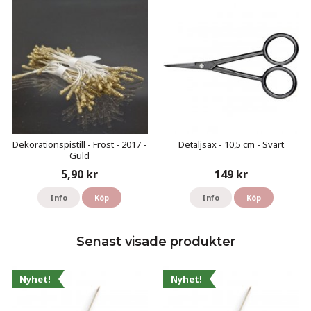
Dekorationspistill - Frost - 2017 -
Detaljsax - 10,5 cm - Svart
Guld
5,90 kr
149 kr
Info
Köp
Info
Köp
Senast visade produkter
Nyhet!
Nyhet!