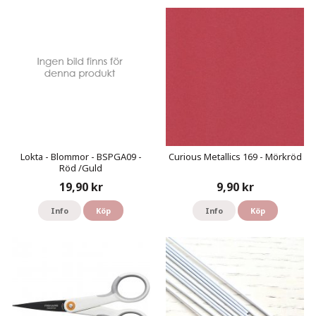
Lokta - Blommor - BSPGA09 -
Curious Metallics 169 - Mörkröd
Röd /Guld
19,90 kr
9,90 kr
Info
Köp
Info
Köp