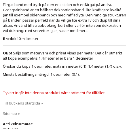
Färgat band med tryck på den ena sidan och enfärgat på andra.
Grosgrainband är ett hållbart dekorationsband i lite kraftigare kvalité
(än till exempel sidenband) och med räfflad yta. Den randiga strukturen
på banden passar perfekt när du vill ge lite extra liv och djup till dina
alster. Använd till scrapbooking, kort eller varför inte som dekoration
vid dukning: runt servetter, glas, vaser med mera.
Bredd:
10 millimeter
OBS!
Säljs som metervara och priset visas per meter. Det går utmärkt
att köpa exempelvis 1,4 meter eller bara 1 decimeter.
Önskar du köpa 1 decimeter, mata in i meter (0,1), 1,4 meter (1,4) o.s.v.
Minsta beställningsmängd: 1 decimeter (0,1).
Tyvärr ingår inte denna produkt i vårt sortiment för tillfället.
Till butikens startsida »
Sitemap »
Artikelnummer: