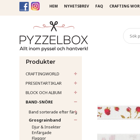
HEM
NYHETSBREV
FAQ
CRAFTING WOR
Startsida
Band-Snöre
Gr
Produkter
CRAFTINGWORLD
PRESENTARTIKLAR
BLOCK OCH ALBUM
BAND-SNÖRE
Band sorterade efter färg
Grosgrainband
Djur & Insekter
Enfärgade
Flaggor