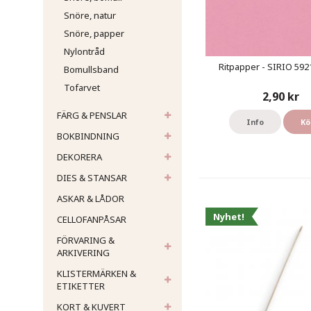
Snöre, natur
Snöre, papper
Nylontråd
Ritpapper - SIRIO 592
Bomullsband
Tofarvet
2,90 kr
FÄRG & PENSLAR
Info
Kö
BOKBINDNING
DEKORERA
DIES & STANSAR
ASKAR & LÅDOR
Nyhet!
CELLOFANPÅSAR
FÖRVARING &
ARKIVERING
KLISTERMÄRKEN &
ETIKETTER
KORT & KUVERT