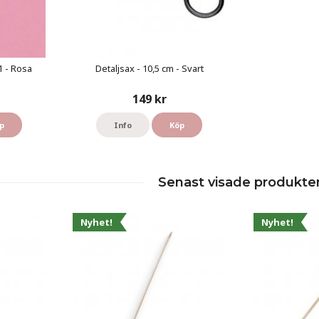
1 - Rosa
Detaljsax - 10,5 cm - Svart
149 kr
p
Info
Köp
Senast visade produkte
Nyhet!
Nyhet!