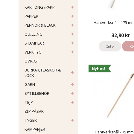
KARTONG /PAPP
PAPPER
Hantverksnål - 175 mm 
PENNOR & BLÄCK
QUILLING
32,90 kr
STÄMPLAR
Info
Kö
VERKTYG
ÖVRIGT
Nyhet!
BURKAR, FLASKOR &
LOCK
GARN
SYTILLBEHÖR
TEJP
ZIP PÅSAR
TYGER
KAMPANJER
Hantverksnål - 75 mm 