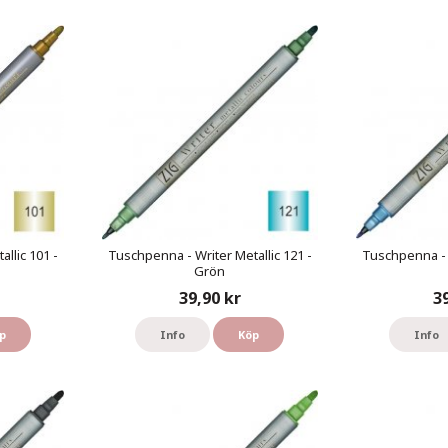
llic 101 -
Tuschpenna - Writer Metallic 121 -
Tuschpenna - W
Grön
39,90 kr
3
p
Info
Köp
Info