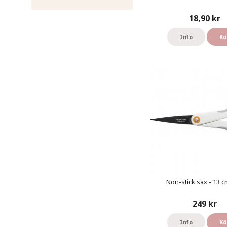
18,90 kr
Info
Kö
Non-stick sax - 13 cm
249 kr
Info
Kö