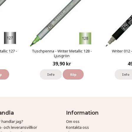
llic 127 -
Tuschpenna - Writer Metallic 128 -
Writer 012 
Ljusgrön
39,90 kr
4
p
Info
Köp
Info
andla
Information
 handlar jag?
Om oss
- och leveransvillkor
Kontakta oss