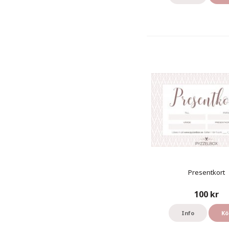
Presentkort
100 kr
Info
Kö