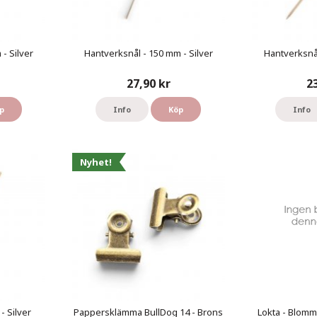
- Silver
Hantverksnål - 150 mm - Silver
Hantverksnål
27,90 kr
2
p
Info
Köp
Info
Nyhet!
- Silver
Pappersklämma BullDog 14 - Brons
Lokta - Blomm