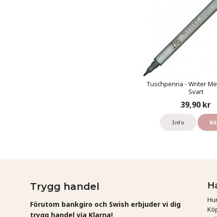
Tuschpenna - Writer Meta
Svart
39,90 kr
Info
Kö
H
Trygg handel
Hur
Förutom bankgiro och Swish erbjuder vi dig
Köp
trygg handel via Klarna!