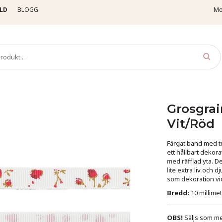
LD
BLOGG
Mo
osgrainband
Blommor & Växter
Grosgrainband - Rosor - 10 mm - Vit/Röd
Grosgrai
Vit/Röd
Färgat band med t
ett hållbart dekora
med räfflad yta. D
lite extra liv och d
som dekoration vid
Bredd:
10 millime
OBS!
Säljs som met