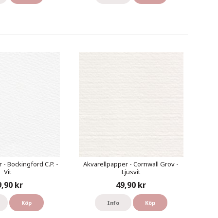
 - Bockingford C.P. -
Akvarellpapper - Cornwall Grov -
Vit
Ljusvit
9,90 kr
49,90 kr
Köp
Info
Köp