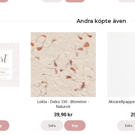
Andra köpte även
Lokta - Deko 130 - Blommor -
Akvarellpapper
Naturvit
39,90 kr
2
p
Info
Köp
Info