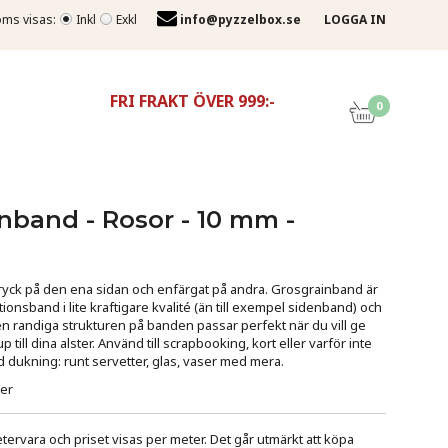
ms visas:
Inkl
Exkl
info@pyzzelbox.se
LOGGA IN
FRI FRAKT ÖVER 999:-
0
nband - Rosor - 10 mm -
ryck på den ena sidan och enfärgat på andra. Grosgrainband är
tionsband i lite kraftigare kvalité (än till exempel sidenband) och
en randiga strukturen på banden passar perfekt när du vill ge
jup till dina alster. Använd till scrapbooking, kort eller varför inte
 dukning: runt servetter, glas, vaser med mera.
ter
ervara och priset visas per meter. Det går utmärkt att köpa