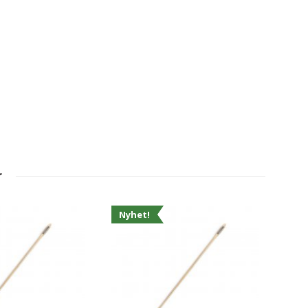
r
Nyhet!