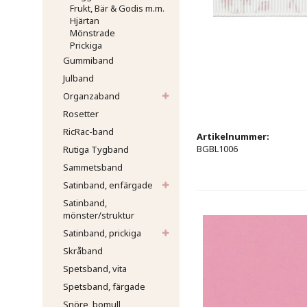
Frukt, Bär & Godis m.m.
Hjärtan
Mönstrade
Prickiga
Gummiband
Julband
Organzaband
Rosetter
RicRac-band
Artikelnummer:
BGBL1006
Rutiga Tygband
Sammetsband
Satinband, enfärgade
Satinband,
mönster/struktur
Satinband, prickiga
Skråband
Spetsband, vita
Spetsband, färgade
Snöre, bomull