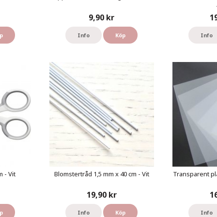
9,90 kr
1
p
Info
Köp
Info
 - Vit
Blomstertråd 1,5 mm x 40 cm - Vit
Transparent pl
19,90 kr
1
p
Info
Köp
Info