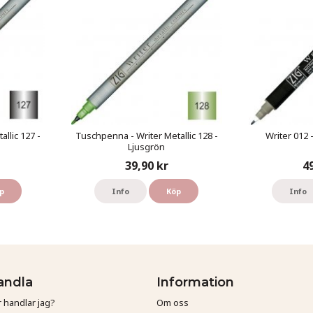
llic 127 -
Tuschpenna - Writer Metallic 128 -
Writer 012 
Ljusgrön
39,90 kr
4
p
Info
Köp
Info
andla
Information
 handlar jag?
Om oss