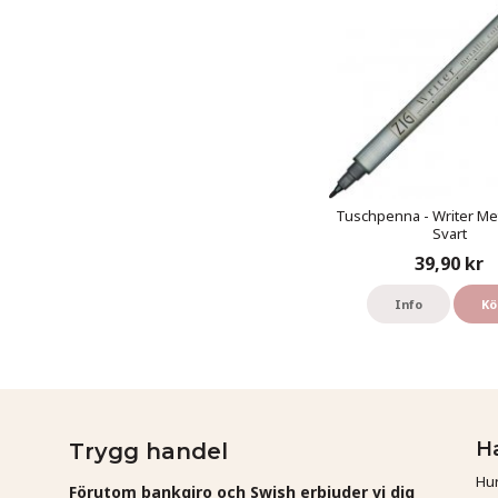
Tuschpenna - Writer Meta
Svart
39,90 kr
Info
Kö
H
Trygg handel
Hur
Förutom bankgiro och Swish erbjuder vi dig