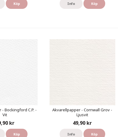
Köp
Info
Köp
 - Bockingford C.P. -
Akvarellpapper - Cornwall Grov -
Vit
Ljusvit
9,90 kr
49,90 kr
Köp
Info
Köp