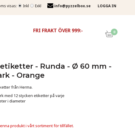
ms visas:
Inkl
Exkl
info@pyzzelbox.se
LOGGA IN
FRI FRAKT ÖVER 999:-
0
etiketter - Runda - Ø 60 mm -
 ark - Orange
ketter från Herma.
rk med 12 stycken etiketter på varje
eter i diameter
nna produkt i vårt sortiment för tillfället.