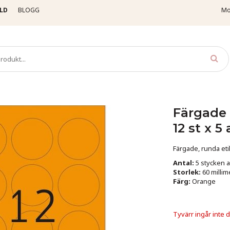
LD
BLOGG
Mo
tiketter
Färgade etiketter - Runda - Ø 60 mm - 12 st x 5 ark - Orange
Färgade 
12 st x 5
Färgade, runda eti
Antal:
5 stycken a
Storlek:
60 millim
Färg:
Orange
Tyvärr ingår inte de