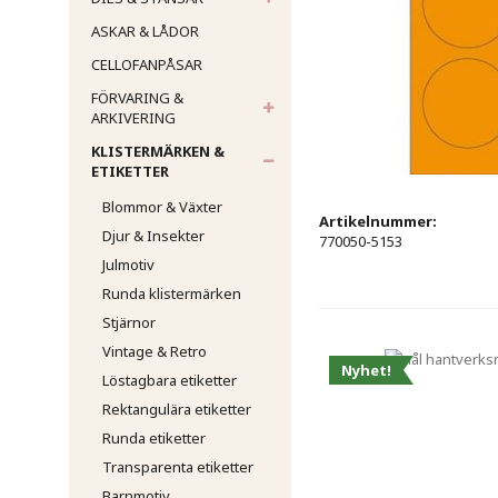
ASKAR & LÅDOR
CELLOFANPÅSAR
FÖRVARING &
ARKIVERING
KLISTERMÄRKEN &
ETIKETTER
Blommor & Växter
Artikelnummer:
Djur & Insekter
770050-5153
Julmotiv
Runda klistermärken
Stjärnor
Vintage & Retro
Nyhet!
Löstagbara etiketter
Rektangulära etiketter
Runda etiketter
Transparenta etiketter
Barnmotiv