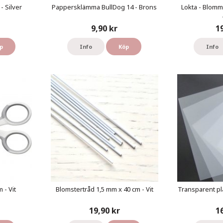
- Silver
Pappersklämma BullDog 14 - Brons
Lokta - Blomm
9,90 kr
1
p
Info
Köp
Info
 - Vit
Blomstertråd 1,5 mm x 40 cm - Vit
Transparent pl
19,90 kr
1