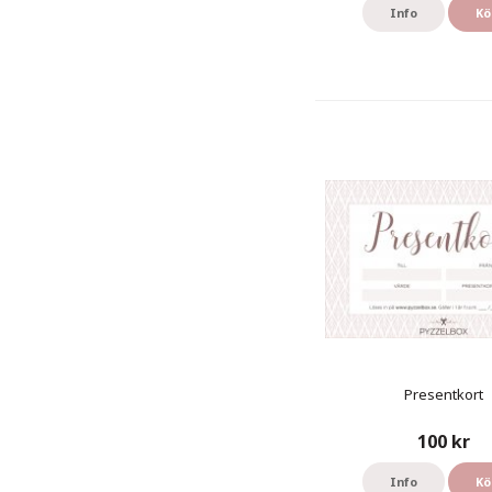
Info
Kö
Presentkort
100 kr
Info
Kö