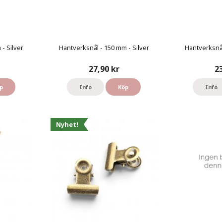
- Silver
Hantverksnål - 150 mm - Silver
Hantverksnål
27,90 kr
2
p
Info
Köp
Info
Nyhet!