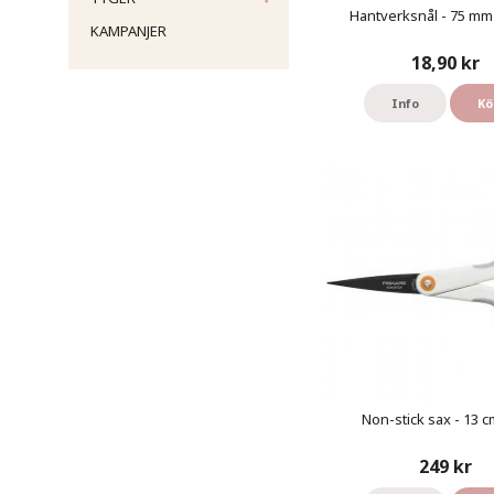
Hantverksnål - 75 mm 
KAMPANJER
18,90 kr
Info
Kö
Non-stick sax - 13 cm
249 kr