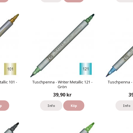
llic 101 -
Tuschpenna - Writer Metallic 121 -
Tuschpenna - W
Grön
39,90 kr
3
p
Info
Köp
Info