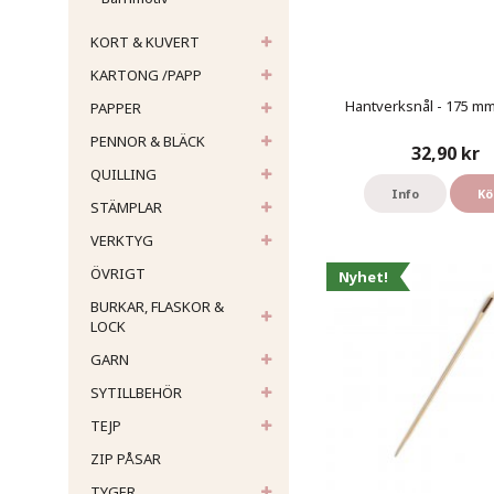
KORT & KUVERT
KARTONG /PAPP
Hantverksnål - 175 mm 
PAPPER
PENNOR & BLÄCK
32,90 kr
QUILLING
Info
Kö
STÄMPLAR
VERKTYG
ÖVRIGT
Nyhet!
BURKAR, FLASKOR &
LOCK
GARN
SYTILLBEHÖR
TEJP
ZIP PÅSAR
TYGER