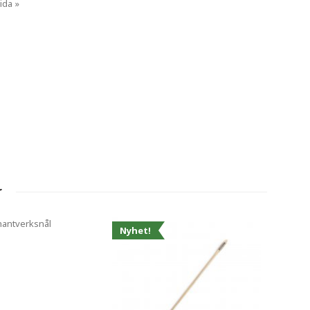
ida »
r
Nyhet!