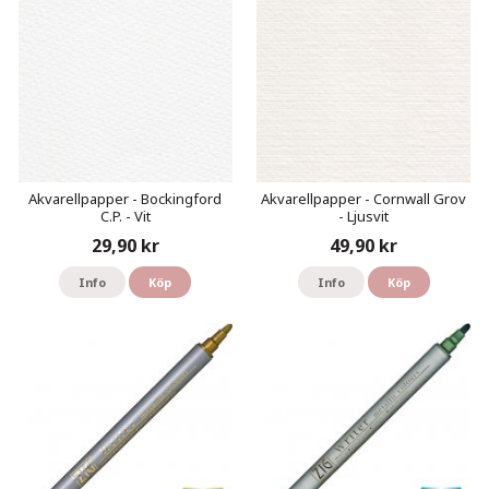
Akvarellpapper - Bockingford
Akvarellpapper - Cornwall Grov
C.P. - Vit
- Ljusvit
29,90 kr
49,90 kr
Info
Köp
Info
Köp