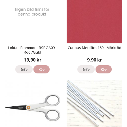
Lokta - Blommor - BSPGA09 -
Curious Metallics 169 - Mörkröd
Röd /Guld
19,90 kr
9,90 kr
Info
Köp
Info
Köp