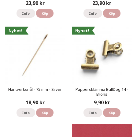
23,90 kr
23,90 kr
Info
Köp
Info
Köp
Nyhet!
Nyhet!
Hantverksnål - 75 mm - Silver
Pappersklämma BullDog 14 -
Brons
18,90 kr
9,90 kr
Info
Köp
Info
Köp